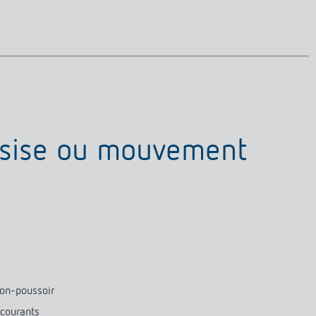
assise ou mouvement
ton-poussoir
 courants