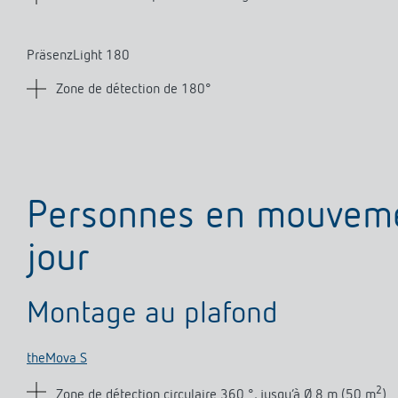
PräsenzLight 180
Z
one de détection de 180°
Personnes en mouveme
jour
Montage au plafond
theMova S
2
Zone de détection circulaire 360 °, jusqu‘à Ø 8 m (50 m
)