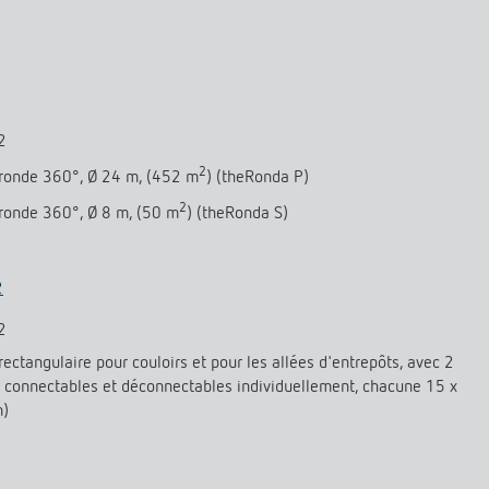
2
2
 ronde 360°, Ø 24 m, (452 m
) (theRonda P)
2
ronde 360°, Ø 8 m, (50 m
) (theRonda S)
2
2
ectangulaire pour couloirs et pour les allées d'entrepôts, avec 2
 connectables et déconnectables individuellement, chacune 15 x
m)