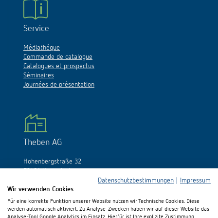
Service
Médiathéque
Commande de catalogue
Catalogues et prospectus
Séminaires
Journées de présentation
Theben AG
Hohenbergstraße 32
72401 Haigerloch
Allemagne
Datenschutzbestimmungen
|
Impressum
Wir verwenden Cookies
Tél.:
+49 (0)74 74/692-0
Für eine korrekte Funktion unserer Website nutzen wir Technische Cookies. Diese
Fax: +49 (0)74 74/692-150
werden automatisch aktiviert. Zu Analyse-Zwecken haben wir auf dieser Website das
E-Mail:
info@theben.de
Analyse-Tool Google Analytics im Einsatz. Hierfür ist Ihre explizite Zustimmung