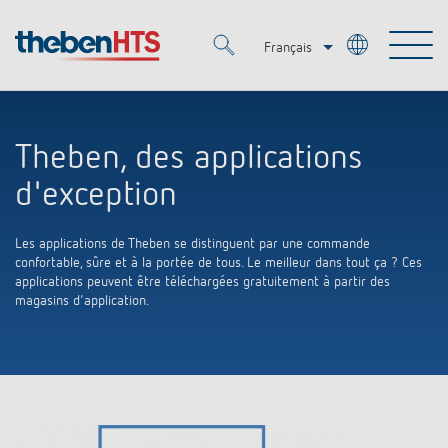
Français
Deutsch
Merkzettel (
0
)
Italiano
Theben, des applications
Produits
d'exception
OEM
KNX
Les applications de Theben se distinguent par une commande
confortable, sûre et à la portée de tous. Le meilleur dans tout ça ? Ces
applications peuvent être téléchargées gratuitement à partir des
Solutions
Smart Home
Solutions OEM
magasins d'application.
DALI
Service
OEM Experts
Contrôle du temps et de la lumière
Détecteurs de présence et de mouvement
Références
Entreprise
Commande d'éclairage DALI-2
Médiathèque
Spots LED