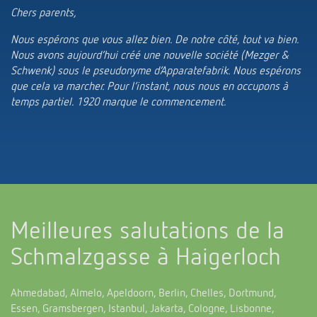
Systèmes KNX
Contact
Chers parents,
Catalogues et prospectus
Theben AG
Contrôle du temps et de la lumière
Nous espérons que vous allez bien. De notre côté, tout va bien.
Détecteurs de présence et de mouvement
Commande de catalogue
Nous avons aujourd’hui créé une nouvelle société (Mezger &
Nouveautés
Recherche de produits
Régulation de chauffage
Hotline
Schwenk) sous le pseudonyme d’Apparatefabrik. Nous espérons
Commutation et variation fiables des LED
Séminaires techniques et formation online
que cela va marcher. Pour l’instant, nous nous en occupons à
Salons professionnels
Médiathèque
Accessoires
Interlocuteur
temps partiel. 1920 marque le commencement.
Les capteurs de CO2
Newsletter
Exposition, présentation et formation
LUXORliving
Conseiller de vente dans votre région
Smart Metering
Durabilité
Distribution dans le monde
Régulation de la température
Carrières chez ThebenHTS
Demande
Références
Meilleures salutations de la
Associations
Itineraire
Schmalzgasse à Haigerloch
Application de Theben
Environnement
Newsletter
Télérupteur impulsionnel OKTO de Theben
Ahmedabad, Almelo, Apeldoorn, Berlin, Chelles, Dortmund,
Design
Essen, Gramsbergen, Istanbul, Jakarta, Cologne, Lisbonne,