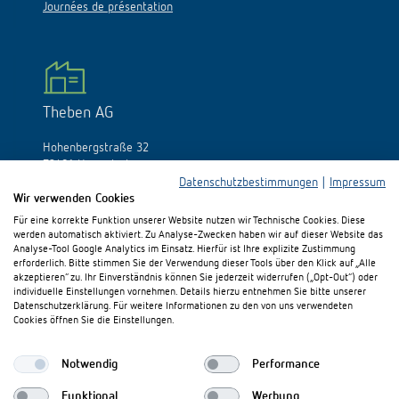
Journées de présentation
Theben AG
Hohenbergstraße 32
72401 Haigerloch
Allemagne
Datenschutzbestimmungen
|
Impressum
Wir verwenden Cookies
Tél.:
+49 (0)74 74/692-0
Für eine korrekte Funktion unserer Website nutzen wir Technische Cookies. Diese
Fax: +49 (0)74 74/692-150
werden automatisch aktiviert. Zu Analyse-Zwecken haben wir auf dieser Website das
E-Mail:
info@theben.de
Analyse-Tool Google Analytics im Einsatz. Hierfür ist Ihre explizite Zustimmung
erforderlich. Bitte stimmen Sie der Verwendung dieser Tools über den Klick auf „Alle
akzeptieren“ zu. Ihr Einverständnis können Sie jederzeit widerrufen („Opt-Out“) oder
individuelle Einstellungen vornehmen. Details hierzu entnehmen Sie bitte unserer
Datenschutzerklärung. Für weitere Informationen zu den von uns verwendeten
Cookies öffnen Sie die Einstellungen.
S'il vous plaît visitez-nous sur:
Notwendig
Performance
Funktional
Werbung