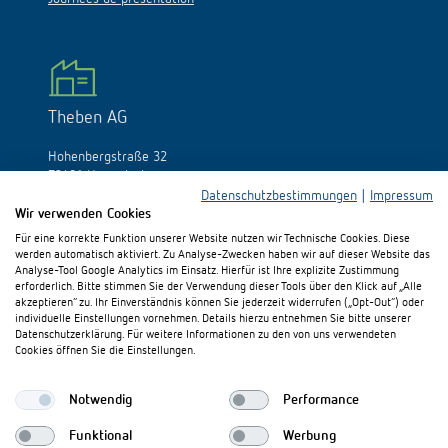
Theben AG
Hohenbergstraße 32
72401 Haigerloch
Allemagne
Datenschutzbestimmungen
|
Impressum
Wir verwenden Cookies
Tél.:
+49 (0)74 74/692-0
Für eine korrekte Funktion unserer Website nutzen wir Technische Cookies. Diese
Fax: +49 (0)74 74/692-150
werden automatisch aktiviert. Zu Analyse-Zwecken haben wir auf dieser Website das
E-Mail:
info@theben.de
Analyse-Tool Google Analytics im Einsatz. Hierfür ist Ihre explizite Zustimmung
erforderlich. Bitte stimmen Sie der Verwendung dieser Tools über den Klick auf „Alle
akzeptieren“ zu. Ihr Einverständnis können Sie jederzeit widerrufen („Opt-Out“) oder
individuelle Einstellungen vornehmen. Details hierzu entnehmen Sie bitte unserer
Datenschutzerklärung. Für weitere Informationen zu den von uns verwendeten
Cookies öffnen Sie die Einstellungen.
S'il vous plaît visitez-nous sur:
Notwendig
Performance
Funktional
Werbung