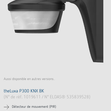
Aussi disponible en autres versions..
theLuxa P300 KNX BK
(N° de réf. 1019611 / N° ELDAS® 535839528)
Détecteur de mouvement (PIR)