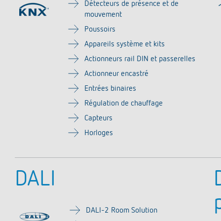
Détecteurs de présence et de
Capteurs
es programmables analogiques
mouvement
ies d'escalier
Poussoirs
que
ur
Appareils système et kits
ir plus
Actionneurs rail DIN et passerelles
s Theben
Actionneur encastré
te postale du passé
tion de Theben
Télérupteur impulsio
Entrées binaires
nniversaire « 100 ans dans
OKTO de Theben
atisation des bâtiments »
Régulation de chauffage
y
rs of change - le film
Capteurs
lay
prise
Horloges
s
ir plus
K top3
ir plus
DALI
DALI-2 Room Solution