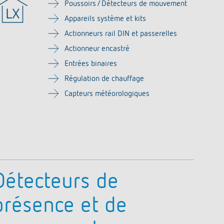
Poussoirs / Détecteurs de mouvement
Télécommandes pour détecteurs /
Thermostats d'ambiance
Appareils système et kits
projecteurs
Thermostats à horloge numérique
Actionneurs rail DIN et passerelles
Matériel de montage détecteurs /
Thermostats à horloge analogique
projecteurs
Actionneur encastré
FAQ
En savoir plus
Entrées binaires
Régulation de chauffage
nnel
Capteurs météorologiques
Détecteurs de
présence et de