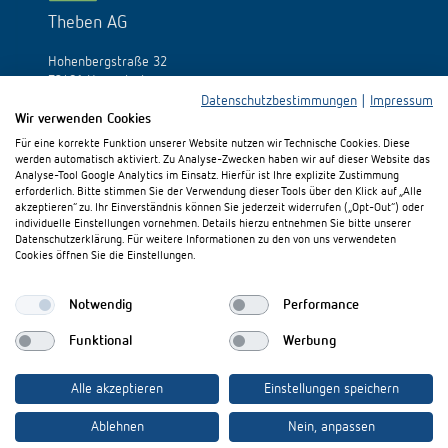
Theben AG
Hohenbergstraße 32
72401 Haigerloch
Allemagne
Datenschutzbestimmungen
|
Impressum
Wir verwenden Cookies
Tél.:
+49 (0)74 74/692-0
Für eine korrekte Funktion unserer Website nutzen wir Technische Cookies. Diese
Fax: +49 (0)74 74/692-150
werden automatisch aktiviert. Zu Analyse-Zwecken haben wir auf dieser Website das
E-Mail:
info@theben.de
Analyse-Tool Google Analytics im Einsatz. Hierfür ist Ihre explizite Zustimmung
erforderlich. Bitte stimmen Sie der Verwendung dieser Tools über den Klick auf „Alle
akzeptieren“ zu. Ihr Einverständnis können Sie jederzeit widerrufen („Opt-Out“) oder
individuelle Einstellungen vornehmen. Details hierzu entnehmen Sie bitte unserer
Datenschutzerklärung. Für weitere Informationen zu den von uns verwendeten
Cookies öffnen Sie die Einstellungen.
S'il vous plaît visitez-nous sur:
Notwendig
Performance
Funktional
Werbung
Alle akzeptieren
Einstellungen speichern
Ablehnen
Nein, anpassen
Mentions légales
Protection des données