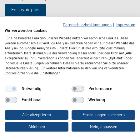
En savoir plus
Comparez le produit
Datenschutzbestimmungen
|
Impressum
Wir verwenden Cookies
Für eine korrekte Funktion unserer Website nutzen wir Technische Cookies. Diese
werden automatisch aktiviert. Zu Analyse-Zwecken haben wir auf dieser Website das
Analyse-Tool Google Analytics im Einsatz. Hierfür ist Ihre explizite Zustimmung
erforderlich. Bitte stimmen Sie der Verwendung dieser Tools über den Klick auf „Alle
akzeptieren“ zu. Ihr Einverständnis können Sie jederzeit widerrufen („Opt-Out“) oder
individuelle Einstellungen vornehmen. Details hierzu entnehmen Sie bitte unserer
Datenschutzerklärung. Für weitere Informationen zu den von uns verwendeten
Cookies öffnen Sie die Einstellungen.
Vous voulez plus
d'informations ?
Notwendig
Performance
Funktional
Werbung
Abonnez-vous à notre bulletin d'information !
Alle akzeptieren
Einstellungen speichern
inscrire maintenant
Ablehnen
Nein, anpassen