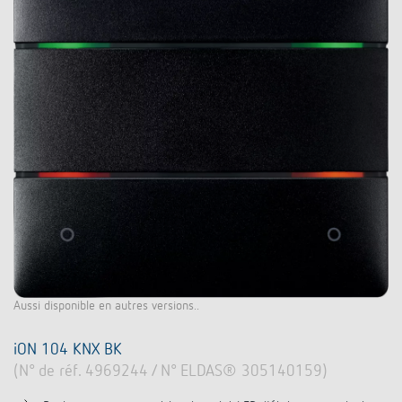
Aussi disponible en autres versions..
iON 104 KNX BK
(N° de réf. 4969244 / N° ELDAS® 305140159)