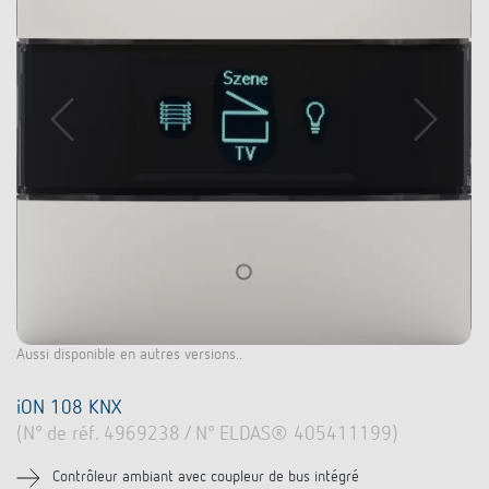
Aussi disponible en autres versions..
iON 108 KNX
(N° de réf. 4969238 / N° ELDAS® 405411199)
Contrôleur ambiant avec coupleur de bus intégré