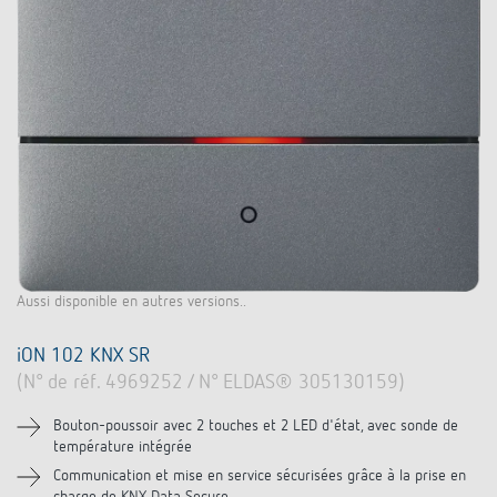
Aussi disponible en autres versions..
iON 102 KNX SR
(N° de réf. 4969252 / N° ELDAS® 305130159)
Bouton-poussoir avec 2 touches et 2 LED d'état, avec sonde de
température intégrée
Communication et mise en service sécurisées grâce à la prise en