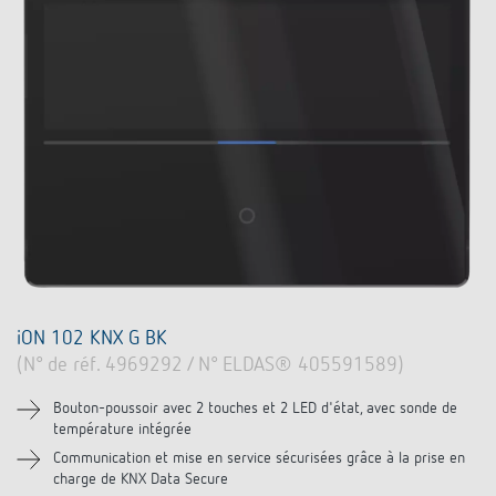
iON 102 KNX G BK
(N° de réf. 4969292 / N° ELDAS® 405591589)
Bouton-poussoir avec 2 touches et 2 LED d'état, avec sonde de
température intégrée
Communication et mise en service sécurisées grâce à la prise en
charge de KNX Data Secure