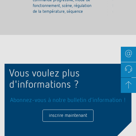
commande progressive, mode de
commande pr
fonctionnement, scène, régulation
fonctionnemen
de la température, séquence
de la tempér
Vous voulez plus
d'informations ?
Abonnez-vous à notre bulletin d'information !
inscrire maintenant