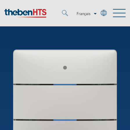
Français
Deutsch
Merkzettel (
0
)
Italiano
Produits
OEM
KNX
Solutions
Smart Home
Solutions OEM
DALI
Service
OEM Experts
Contrôle du temps et de la lumière
Détecteurs de présence et de mouvement
Références
Entreprise
Commande d'éclairage DALI-2
Médiathèque
Spots LED