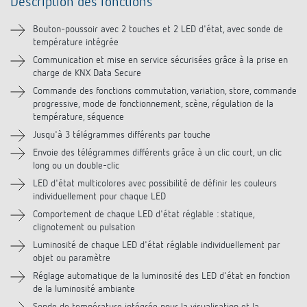
Description des fonctions
Informations techniques
Bouton-poussoir avec 2 touches et 2 LED d'état, avec sonde de
température intégrée
Téléchargements
Communication et mise en service sécurisées grâce à la prise en
charge de KNX Data Secure
Vidéos
Commande des fonctions commutation, variation, store, commande
progressive, mode de fonctionnement, scène, régulation de la
Accessoires
température, séquence
Jusqu'à 3 télégrammes différents par touche
Produits similaires
Envoie des télégrammes différents grâce à un clic court, un clic
long ou un double-clic
LED d'état multicolores avec possibilité de définir les couleurs
individuellement pour chaque LED
Comportement de chaque LED d'état réglable : statique,
clignotement ou pulsation
Luminosité de chaque LED d'état réglable individuellement par
objet ou paramètre
Réglage automatique de la luminosité des LED d'état en fonction
de la luminosité ambiante