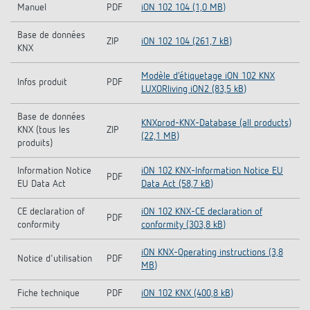
Manuel
PDF
iON 102 104 (1,0 MB)
Base de données
ZIP
iON 102 104 (261,7 kB)
KNX
Modèle d‘étiquetage iON 102 KNX
Infos produit
PDF
LUXORliving iON2 (83,5 kB)
Base de données
KNXprod-KNX-Database (all products)
KNX (tous les
ZIP
(22,1 MB)
produits)
Information Notice
iON 102 KNX-Information Notice EU
PDF
EU Data Act
Data Act (58,7 kB)
CE declaration of
iON 102 KNX-CE declaration of
PDF
conformity
conformity (303,8 kB)
iON KNX-Operating instructions (3,8
Notice d'utilisation
PDF
MB)
Fiche technique
PDF
iON 102 KNX (400,8 kB)