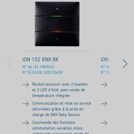
iON 102 KNX BK
iON 102 KNX 
N° de réf.
4969242
N° de réf.
4969252
N° ELDAS®
305130459
N° ELDAS®
30513
Bouton-poussoir avec 2 touches
Bouton-pouss
et 2 LED d'état, avec sonde de
et 2 LED d'ét
température intégrée
température 
Communication et mise en service
Communicatio
sécurisées grâce à la prise en
sécurisées gr
charge de KNX Data Secure
charge de KN
Commande des fonctions
Commande de
commutation, variation, store,
commutation, 