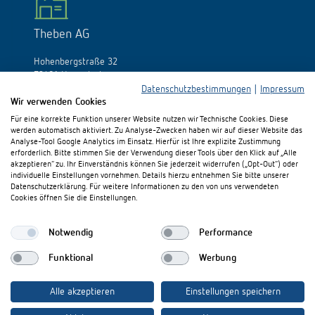
Theben AG
Hohenbergstraße 32
72401 Haigerloch
Allemagne
Datenschutzbestimmungen
|
Impressum
Wir verwenden Cookies
Tél.:
+49 (0)74 74/692-0
Für eine korrekte Funktion unserer Website nutzen wir Technische Cookies. Diese
Fax: +49 (0)74 74/692-150
werden automatisch aktiviert. Zu Analyse-Zwecken haben wir auf dieser Website das
E-Mail:
info@theben.de
Analyse-Tool Google Analytics im Einsatz. Hierfür ist Ihre explizite Zustimmung
erforderlich. Bitte stimmen Sie der Verwendung dieser Tools über den Klick auf „Alle
akzeptieren“ zu. Ihr Einverständnis können Sie jederzeit widerrufen („Opt-Out“) oder
individuelle Einstellungen vornehmen. Details hierzu entnehmen Sie bitte unserer
Datenschutzerklärung. Für weitere Informationen zu den von uns verwendeten
Cookies öffnen Sie die Einstellungen.
S'il vous plaît visitez-nous sur:
Notwendig
Performance
Funktional
Werbung
Alle akzeptieren
Einstellungen speichern