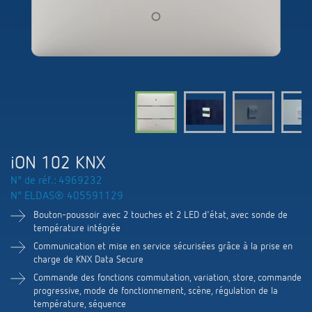
Systèmes KNX
Contact
Catalogues et prospectus
Theben AG
Contrôle du temps et de la lumière
Détecteurs de présence et de mouvement
Commande de catalogue
Nouveautés
Recherche de produits
Régulation de chauffage
Hotline
Commutation et variation fiables des LED
Séminaires techniques et formation online
Salons professionnels
Médiathèque
Accessoires
Interlocuteur
Les capteurs de CO2
Newsletter
Exposition, présentation et formation
LUXORliving
Conseiller de vente dans votre région
Smart Metering
iON 102 KNX
Durabilité
Distribution dans le monde
N° de réf.: 4969232
Régulation de la température
N° ELDAS® 405591129
Carrières chez ThebenHTS
Demande
Bouton-poussoir avec 2 touches et 2 LED d'état, avec sonde de
Références
température intégrée
Associations
Itineraire
Communication et mise en service sécurisées grâce à la prise en
Application de Theben
charge de KNX Data Secure
Environnement
Newsletter
Commande des fonctions commutation, variation, store, commande
Télérupteur impulsionnel OKTO de Theben
progressive, mode de fonctionnement, scène, régulation de la
Design
température, séquence