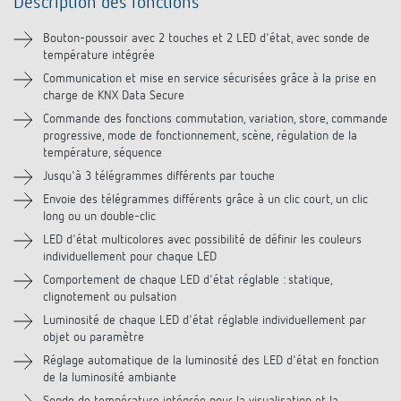
Description des fonctions
Informations techniques
Bouton-poussoir avec 2 touches et 2 LED d'état, avec sonde de
température intégrée
Téléchargements
Communication et mise en service sécurisées grâce à la prise en
charge de KNX Data Secure
Vidéos
Commande des fonctions commutation, variation, store, commande
progressive, mode de fonctionnement, scène, régulation de la
Accessoires
température, séquence
Jusqu'à 3 télégrammes différents par touche
Produits similaires
Envoie des télégrammes différents grâce à un clic court, un clic
long ou un double-clic
LED d'état multicolores avec possibilité de définir les couleurs
individuellement pour chaque LED
Comportement de chaque LED d'état réglable : statique,
clignotement ou pulsation
Luminosité de chaque LED d'état réglable individuellement par
objet ou paramètre
Réglage automatique de la luminosité des LED d'état en fonction
de la luminosité ambiante