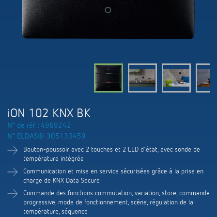
Systèmes KNX
Contact
Catalogues et prospectus
Theben AG
Contrôle du temps et de la lumière
Détecteurs de présence et de mouvement
Commande de catalogue
Nouveautés
Recherche de produits
Régulation de chauffage
Hotline
Commutation et variation fiables des LED
Séminaires techniques et formation online
Salons professionnels
Médiathèque
Accessoires
Interlocuteur
Les capteurs de CO2
Newsletter
Exposition, présentation et formation
LUXORliving
Conseiller de vente dans votre région
Smart Metering
iON 102 KNX BK
Durabilité
Distribution dans le monde
N° de réf.: 4969242
Régulation de la température
N° ELDAS® 305130459
Carrières chez ThebenHTS
Demande
Bouton-poussoir avec 2 touches et 2 LED d'état, avec sonde de
Références
température intégrée
Associations
Itineraire
Communication et mise en service sécurisées grâce à la prise en
Application de Theben
charge de KNX Data Secure
Environnement
Newsletter
Commande des fonctions commutation, variation, store, commande
Télérupteur impulsionnel OKTO de Theben
progressive, mode de fonctionnement, scène, régulation de la
Design
température, séquence