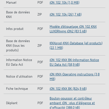
Manuel
PDF
iON 102 104 (1,0 MB)
Base de données
ZIP
iON 102 104 (261,7 kB)
KNX
Modèle d‘étiquetage iON 102 KNX
Infos produit
PDF
LUXORliving iON2 (83,5 kB)
Base de données
KNXprod-KNX-Database (all products)
KNX (tous les
ZIP
(22,1 MB)
produits)
Information Notice
iON 102 KNX BK-Information Notice
PDF
EU Data Act
EU Data Act (58,9 kB)
iON KNX-Operating instructions (3,8
Notice d'utilisation
PDF
MB)
Fiche technique
PDF
iON 102 KNX BK (824,9 kB)
Bouton-poussoir et contrôleur
Dépliant
PDF
ambiant iON : plus d'élégance et
d'efficacité (388,0 kB)