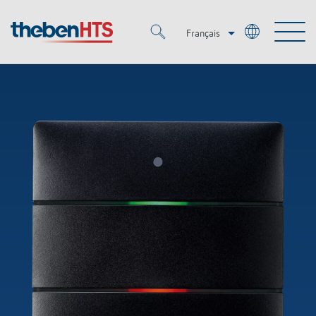
Français
Deutsch
Merkzettel (
0
)
Italiano
Produits
OEM
KNX
Solutions
Smart Home
Solutions OEM
DALI
Service
OEM Experts
Contrôle du temps et de la lumière
Détecteurs de présence et de mouvement
Références
Entreprise
Commande d'éclairage DALI-2
Médiathèque
Spots LED