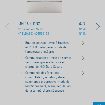
iON 102 KNX
iON 102 KNX 
N° de réf.
4969232
N° de réf.
4969252
N° ELDAS®
405591129
N° ELDAS®
30513
Bouton-poussoir avec 2 touches
Bouton-pouss
et 2 LED d'état, avec sonde de
et 2 LED d'ét
température intégrée
température 
Communication et mise en service
Communicatio
sécurisées grâce à la prise en
sécurisées gr
charge de KNX Data Secure
charge de KN
Commande des fonctions
Commande de
commutation, variation, store,
commutation, 
commande progressive, mode de
commande pr
fonctionnement, scène, régulation
fonctionnemen
de la température, séquence
de la tempér