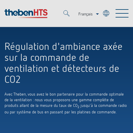
Français
Deutsch
Merkzettel (
0
)
Italiano
Régulation d'ambiance axée
Produits
sur la commande de
OEM
ventilation et détecteurs de
KNX
CO2
Solutions
Smart Home
Solutions OEM
Avec Theben, vous avez le bon partenaire pour la commande optimale
DALI
de la ventilation : nous vous proposons une gamme complète de
Service
OEM Experts
produits allant de la mesure du taux de CO
jusqu'à la commande radio
Contrôle du temps et de la lumière
2
ou par système de bus en passant par les platines de commande.
Détecteurs de présence et de mouvement
Références
Entreprise
Commande d'éclairage DALI-2
Médiathèque
Spots LED