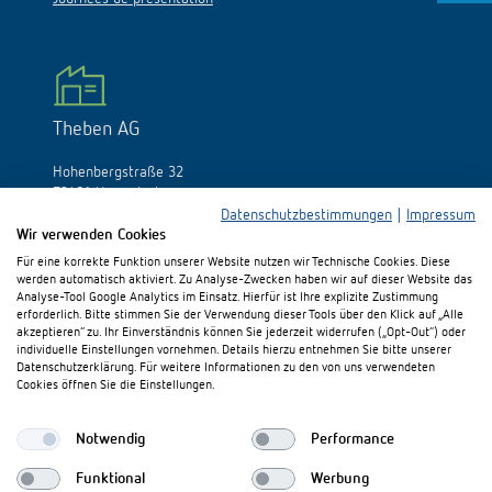
Theben AG
Hohenbergstraße 32
72401 Haigerloch
Allemagne
Datenschutzbestimmungen
|
Impressum
Wir verwenden Cookies
Tél.:
+49 (0)74 74/692-0
Für eine korrekte Funktion unserer Website nutzen wir Technische Cookies. Diese
Fax: +49 (0)74 74/692-150
werden automatisch aktiviert. Zu Analyse-Zwecken haben wir auf dieser Website das
E-Mail:
info@theben.de
Analyse-Tool Google Analytics im Einsatz. Hierfür ist Ihre explizite Zustimmung
erforderlich. Bitte stimmen Sie der Verwendung dieser Tools über den Klick auf „Alle
akzeptieren“ zu. Ihr Einverständnis können Sie jederzeit widerrufen („Opt-Out“) oder
individuelle Einstellungen vornehmen. Details hierzu entnehmen Sie bitte unserer
Datenschutzerklärung. Für weitere Informationen zu den von uns verwendeten
Cookies öffnen Sie die Einstellungen.
S'il vous plaît visitez-nous sur:
Notwendig
Performance
Funktional
Werbung