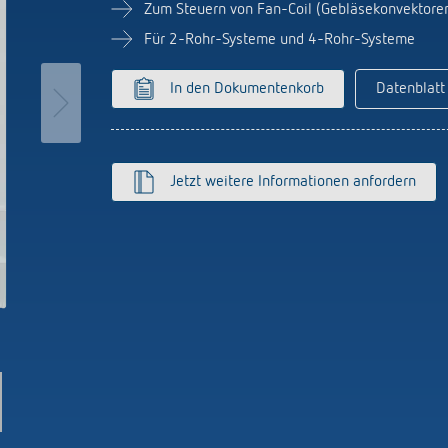
licht-Zeitschalter
Sensorik
Zum Steuern von Fan-Coil (Gebläsekonvektore
r
Für 2-Rohr-Systeme und 4-Rohr-Systeme
nzeigen
In den Dokumentenkorb
Datenblatt
on Theben
Stromstossschalter: L
effizient schalten
hre Theben
y
ehmensfilm
lay
Jetzt weitere Informationen anfordern
msbuch „100 Jahre Building
s
tion“
K top3
ten
nzeigen
nzeigen