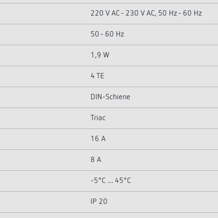
220 V AC - 230 V AC, 50 Hz - 60 Hz
50 - 60 Hz
1,9 W
4 TE
DIN-Schiene
Triac
16 A
8 A
-5°C ... 45°C
IP 20