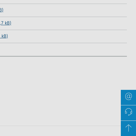
B)
,7 kB)
 kB)