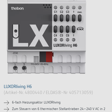
LUXORliving H6
(Artikel-Nr. 4800440 / ELDAS®-Nr 405713059)
6-fach Heizungsaktor LUXORliving
Zum Steuern von 6 thermischen Stellantrieben 24–240 V AC in 2