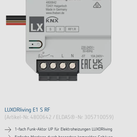
LUXORliving E1 S RF
(Artikel-Nr. 4800642 / ELDAS®-Nr 305710059)
1-fach Funk-Aktor UP für Elektroheizungen LUXORliving