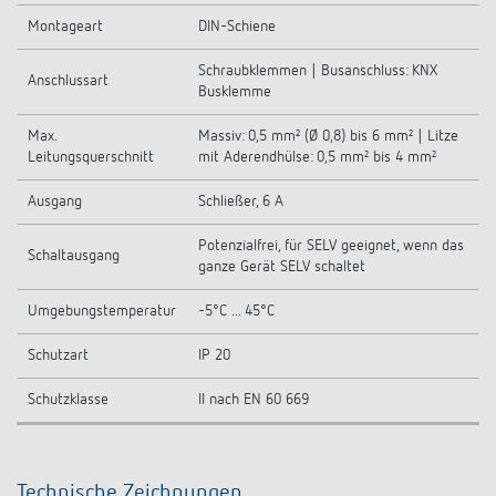
Montageart
DIN-Schiene
Schraubklemmen | Busanschluss: KNX
Anschlussart
Busklemme
Max.
Massiv: 0,5 mm² (Ø 0,8) bis 6 mm² | Litze
Leitungsquerschnitt
mit Aderendhülse: 0,5 mm² bis 4 mm²
Ausgang
Schließer, 6 A
Potenzialfrei, für SELV geeignet, wenn das
Schaltausgang
ganze Gerät SELV schaltet
Umgebungstemperatur
-5°C ... 45°C
Schutzart
IP 20
Schutzklasse
II nach EN 60 669
Technische Zeichnungen