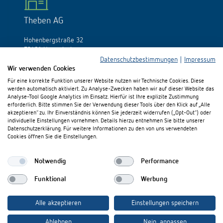
Theben AG
Hohenbergstraße 32
72401 Haigerloch
Deutschland
Datenschutzbestimmungen
|
Impressum
Wir verwenden Cookies
Tél.:
+49 (0)74 74/692-0
Für eine korrekte Funktion unserer Website nutzen wir Technische Cookies. Diese
Fax: +49 (0)74 74/692-150
werden automatisch aktiviert. Zu Analyse-Zwecken haben wir auf dieser Website das
E-Mail:
info@theben.de
Analyse-Tool Google Analytics im Einsatz. Hierfür ist Ihre explizite Zustimmung
erforderlich. Bitte stimmen Sie der Verwendung dieser Tools über den Klick auf „Alle
akzeptieren“ zu. Ihr Einverständnis können Sie jederzeit widerrufen („Opt-Out“) oder
individuelle Einstellungen vornehmen. Details hierzu entnehmen Sie bitte unserer
Datenschutzerklärung. Für weitere Informationen zu den von uns verwendeten
Cookies öffnen Sie die Einstellungen.
Besuchen Sie uns auf:
Notwendig
Performance
Funktional
Werbung
Alle akzeptieren
Einstellungen speichern
Ablehnen
Nein, anpassen