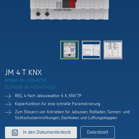
KNX-Systeme
Kontakt
Kataloge und Prospekte
Theben AG
Zeit- und Lichtsteuerung
Präsenzmelder und Bewegungsmelder
Katalogbestellung
Aktuelles
Produktfinder
Klimaregelung
Hotline
Klimaregelung
Fachseminare und Online-Trainings
Messe
Mediathek
Zubehör
Ansprechpartner
LEDs schalten und dimmen
Newsletter
Ausstellung, Präsentation und Schulung
LUXORliving
Ansprechpartnersuche Schweiz
Richtig lüften: CO2 Sensoren von Theben
JM 4 T KNX
Nachhaltigkeit
Vertrieb Weltweit
Artikel-Nr.: 4940250
Smart Metering
ELDAS®-Nr 405431459
Karriere bei ThebenHTS
Anfrage
REG, 4-fach Jalousieaktor 6 A, KNX TP
Referenzen
Verbände und Institutionen
Kopierfunktion für eine schnelle Parametrierung
Anfahrt
Apps von Theben
Zum Steuern von Antrieben für Jalousien, Rollladen, Sonnen- und
Sichtschutzeinrichtungen, Dachluken und Lüftungsklappen
Umwelt
Newsletter
Stromstossschalter: Licht effizient
In den Dokumentenkorb
Datenblatt
Design