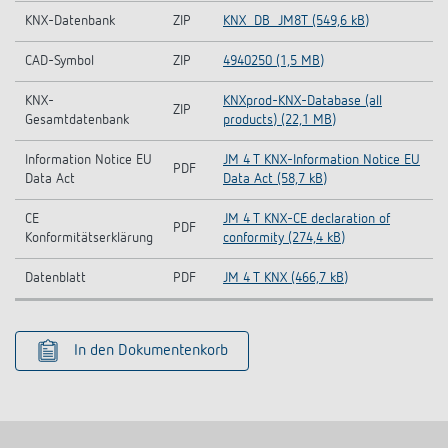
KNX-Datenbank
ZIP
KNX_DB_JM8T (549,6 kB)
CAD-Symbol
ZIP
4940250 (1,5 MB)
KNX-
KNXprod-KNX-Database (all
ZIP
Gesamtdatenbank
products) (22,1 MB)
Information Notice EU
JM 4 T KNX-Information Notice EU
PDF
Data Act
Data Act (58,7 kB)
CE
JM 4 T KNX-CE declaration of
PDF
Konformitätserklärung
conformity (274,4 kB)
Datenblatt
PDF
JM 4 T KNX (466,7 kB)
In den Dokumentenkorb