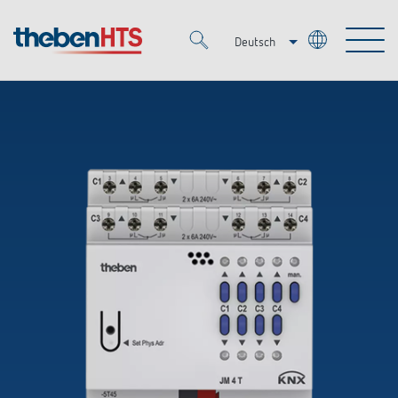
Deutsch
Italiano
Merkzettel (
0
)
Français
Produkte
OEM
KNX
Lösungen
Smart Home
OEM-Lösungen
DALI
Service
Ansprechpartner OEM
Zeit- und Lichtsteuerung
Präsenzmelder & Bewegungsmelder
Referenzen
Unternehmen
DALI-2 Lichtsteuerung
Mediathek
LED-Leuchten