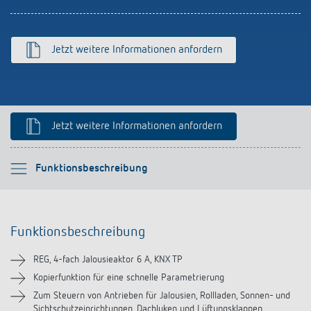
schalten
Historie
LUXORliving
Jetzt weitere Informationen anfordern
Jetzt weitere Informationen anfordern
Bitte auswählen
Funktionsbeschreibung
Funktionsbeschreibung
Funktionsbeschreibung
Technische Informationen
REG, 4-fach Jalousieaktor 6 A, KNX TP
Downloads
Kopierfunktion für eine schnelle Parametrierung
Zum Steuern von Antrieben für Jalousien, Rollladen, Sonnen- und
Sichtschutzeinrichtungen, Dachluken und Lüftungsklappen