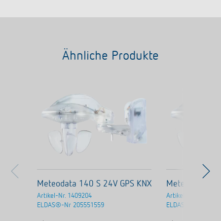
Ähnliche Produkte
Meteodata 140 S 24V GPS KNX
Meteodata 14
Artikel-Nr.
1409204
Artikel-Nr.
140920
ELDAS®-Nr
205551559
ELDAS®-Nr
20555