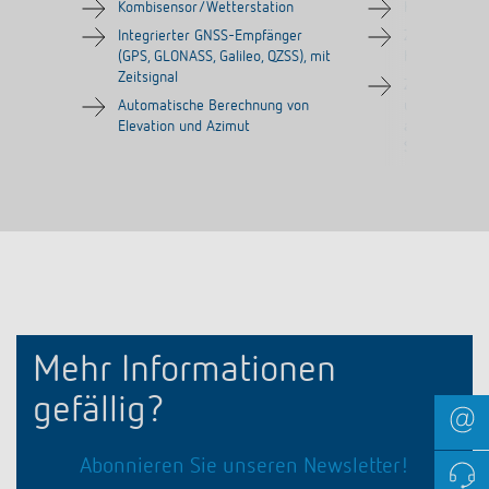
Kombisensor/Wetterstation
Kombisensor/
Integrierter GNSS-Empfänger
Zum Erfassen
(GPS, GLONASS, Galileo, QZSS), mit
Helligkeit un
Zeitsignal
Zur vollautom
Automatische Berechnung von
und Sonnensc
Elevation und Azimut
automatische
Sonnenstand
Mehr Informationen
gefällig?
Abonnieren Sie unseren Newsletter!