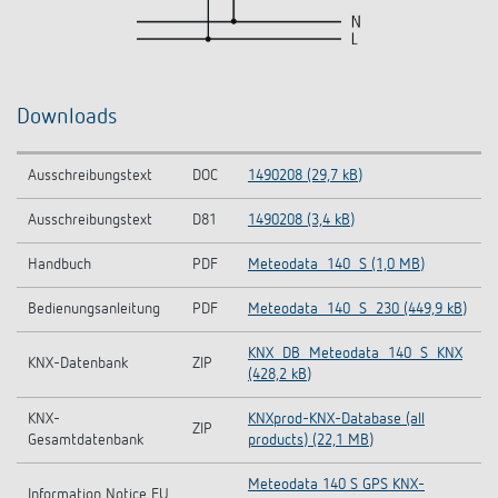
Downloads
Ausschreibungstext
DOC
1490208 (29,7 kB)
Ausschreibungstext
D81
1490208 (3,4 kB)
Handbuch
PDF
Meteodata_140_S (1,0 MB)
Bedienungsanleitung
PDF
Meteodata_140_S_230 (449,9 kB)
KNX_DB_Meteodata_140_S_KNX
KNX-Datenbank
ZIP
(428,2 kB)
KNX-
KNXprod-KNX-Database (all
ZIP
Gesamtdatenbank
products) (22,1 MB)
Meteodata 140 S GPS KNX-
Information Notice EU