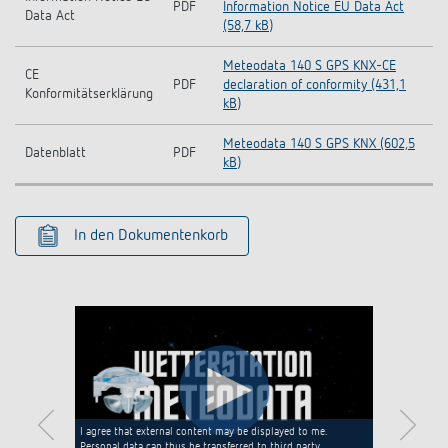
PDF
Information Notice EU Data Act
Data Act
(58,7 kB)
Meteodata 140 S GPS KNX-CE
CE
PDF
declaration of conformity (431,1
Konformitätserklärung
kB)
Meteodata 140 S GPS KNX (602,5
Datenblatt
PDF
kB)
In den Dokumentenkorb
I agree that external content may be displayed to me.
Personal data can thus be transferred to third party