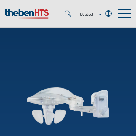
Deutsch
Italiano
Merkzettel (
0
)
Français
Produkte
OEM
KNX
Lösungen
Smart Home
OEM-Lösungen
DALI
Service
Ansprechpartner OEM
Zeit- und Lichtsteuerung
Präsenzmelder & Bewegungsmelder
Referenzen
Unternehmen
DALI-2 Lichtsteuerung
Mediathek
LED-Leuchten