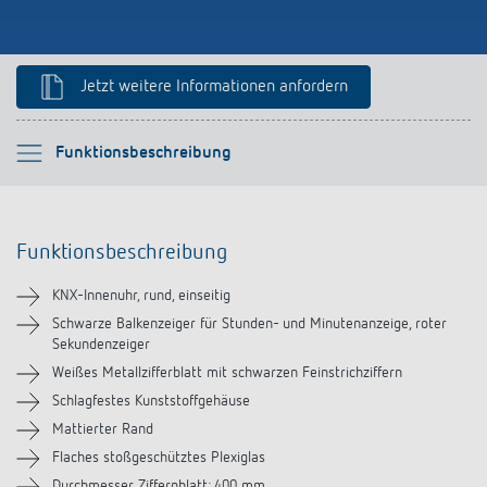
schalten
Historie
LUXORliving
Jetzt weitere Informationen anfordern
Bitte auswählen
Funktionsbeschreibung
Funktionsbeschreibung
Funktionsbeschreibung
Technische Informationen
KNX-Innenuhr, rund, einseitig
Downloads
Schwarze Balkenzeiger für Stunden- und Minutenanzeige, roter
Sekundenzeiger
Weißes Metallzifferblatt mit schwarzen Feinstrichziffern
Schlagfestes Kunststoffgehäuse
Mattierter Rand
Flaches stoßgeschütztes Plexiglas
Durchmesser Ziffernblatt: 400 mm