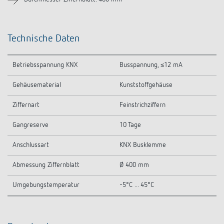
Technische Daten
Betriebsspannung KNX
Busspannung, ≤12 mA
Gehäusematerial
Kunststoffgehäuse
Ziffernart
Feinstrichziffern
Gangreserve
10 Tage
Anschlussart
KNX Busklemme
Abmessung Ziffernblatt
Ø 400 mm
Umgebungstemperatur
-5°C ... 45°C