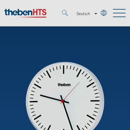
Deutsch
Italiano
Merkzettel (
0
)
Français
Produkte
OEM
KNX
Lösungen
Smart Home
OEM-Lösungen
DALI
Service
Ansprechpartner OEM
Zeit- und Lichtsteuerung
Präsenzmelder & Bewegungsmelder
Referenzen
Unternehmen
DALI-2 Lichtsteuerung
Mediathek
LED-Leuchten