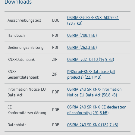
Downloads
OSIRIA-240-SR-KNX_5009231
Ausschreibungstext
DOC
(28,7 kB)
Handbuch
PDF
OSIRIA (708,1 kB)
Bedienungsanleitung
PDF
OSIRIA (262,3 kB)
KNX-Datenbank
ZIP
OSIRIA_vd2_0410 (14,9 kB)
KNX-
KNXprod-KNX-Database (all
ZIP
Gesamtdatenbank
products) (22,1 MB)
Information Notice EU
OSIRIA 240 SR KNX-Information
PDF
Data Act
Notice EU Data Act (58,8 kB)
CE
OSIRIA 240 SR KNX-CE declaration
PDF
Konformitätserklärung
of conformity (291,5 kB)
Datenblatt
PDF
OSIRIA 240 SR KNX (182,7 kB)