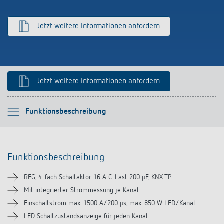
schalten
Historie
Jetzt weitere Informationen anfordern
LUXORliving
Jetzt weitere Informationen anfordern
Bitte auswählen
Funktionsbeschreibung
Funktionsbeschreibung
Funktionsbeschreibung
Technische Informationen
REG, 4-fach Schaltaktor 16 A C-Last 200 µF, KNX TP
Downloads
Mit integrierter Strommessung je Kanal
Einschaltstrom max. 1500 A/200 µs, max. 850 W LED/Kanal
Ähnliche Produkte
LED Schaltzustandsanzeige für jeden Kanal