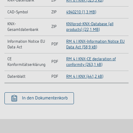
KNX-Datenbank
ZIP
RM 8 I KNX (525,5 kB)
CAD-Symbol
ZIP
4940210 (1,3 MB)
KNX-
KNXprod-KNX-Database (all
ZIP
Gesamtdatenbank
products) (22,1 MB)
Information Notice EU
RM 4 I KNX-Information Notice EU
PDF
Data Act
Data Act (58,9 kB)
CE
RM 4 I KNX-CE declaration of
PDF
Konformitätserklärung
conformity (263,1 kB)
Datenblatt
PDF
RM 4 I KNX (441,2 kB)
In den Dokumentenkorb