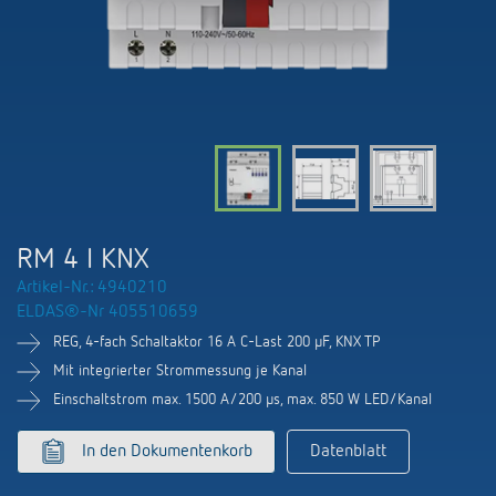
KNX-Systeme
Kontakt
Kataloge und Prospekte
Theben AG
Zeit- und Lichtsteuerung
Präsenzmelder und Bewegungsmelder
Katalogbestellung
Aktuelles
Produktfinder
Klimaregelung
Hotline
Klimaregelung
Fachseminare und Online-Trainings
Messe
Mediathek
Zubehör
Ansprechpartner
LEDs schalten und dimmen
Newsletter
Ausstellung, Präsentation und Schulung
LUXORliving
Ansprechpartnersuche Schweiz
Richtig lüften: CO2 Sensoren von Theben
RM 4 I KNX
Nachhaltigkeit
Vertrieb Weltweit
Artikel-Nr.: 4940210
Smart Metering
ELDAS®-Nr 405510659
Karriere bei ThebenHTS
Anfrage
REG, 4-fach Schaltaktor 16 A C-Last 200 µF, KNX TP
Referenzen
Verbände und Institutionen
Mit integrierter Strommessung je Kanal
Anfahrt
Apps von Theben
Einschaltstrom max. 1500 A/200 µs, max. 850 W LED/Kanal
Umwelt
Newsletter
In den Dokumentenkorb
Datenblatt
Stromstossschalter: Licht effizient
Design