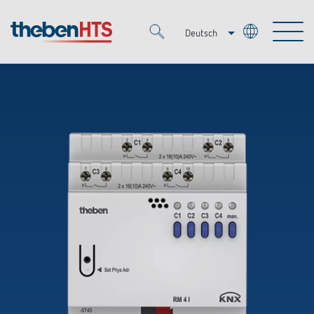
Deutsch
Italiano
Merkzettel (
0
)
Français
Produkte
OEM
KNX
Lösungen
Smart Home
OEM-Lösungen
DALI
Service
Ansprechpartner OEM
Zeit- und Lichtsteuerung
Präsenzmelder & Bewegungsmelder
Referenzen
Unternehmen
DALI-2 Lichtsteuerung
Mediathek
LED-Leuchten