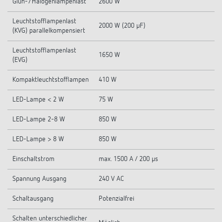
Glüh-/Halogenlampenlast
2600 W
Leuchtstofflampenlast
2000 W (200 µF)
(KVG) parallelkompensiert
Leuchtstofflampenlast
1650 W
(EVG)
Kompaktleuchtstofflampen
410 W
LED-Lampe < 2 W
75 W
LED-Lampe 2-8 W
850 W
LED-Lampe > 8 W
850 W
Einschaltstrom
max. 1500 A / 200 µs
Spannung Ausgang
240 V AC
Schaltausgang
Potenzialfrei
Schalten unterschiedlicher