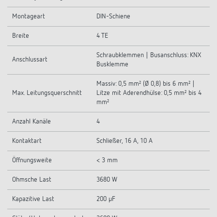
Montageart
DIN-Schiene
Breite
4 TE
Schraubklemmen | Busanschluss: KNX
Anschlussart
Busklemme
Massiv: 0,5 mm² (Ø 0,8) bis 6 mm² |
Max. Leitungsquerschnitt
Litze mit Aderendhülse: 0,5 mm² bis 4
mm²
Anzahl Kanäle
4
Kontaktart
Schließer, 16 A, 10 A
Öffnungsweite
< 3 mm
Ohmsche Last
3680 W
Kapazitive Last
200 µF