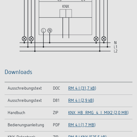
Downloads
Ausschreibungstext
DOC
RM 4 I (31,7 kB)
Ausschreibungstext
D81
RM 4 I (2,9 kB)
Handbuch
ZIP
KNX_HB_RMG_4_I_MIX2 (2,0 MB)
Bedienungsanleitung
PDF
RM 4 I (1,7 MB)