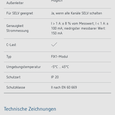
Möglich
Außenleiter
Für SELV geeignet
Ja, wenn alle Kanäle SELV schalten
I > 1 A: ± 8 % vom Messwert; I < 1 A: ±
Genauigkeit
100 mA; niedrigster messbarer Wert:
Strommessung
150 mA
C-Last
Typ
FIX1-Modul
Umgebungstemperatur
-5°C ... 45°C
Schutzart
IP 20
Schutzklasse
II nach EN 60 669
Technische Zeichnungen