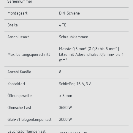
Seriennummer
Montageart
DIN-Schiene
Breite
4 TE
Anschlussart
Schraubklemmen
Massiv: 0,5 mm² (Ø 0,8) bis 6 mm² |
Max. Leitungsquerschnitt
Litze mit Aderendhülse: 0,5 mm² bis 4
mm²
Anzahl Kanäle
8
Kontaktart
Schließer, 16 A, 3 A
Öffnungsweite
< 3 mm
Ohmsche Last
3680 W
Glüh-/Halogenlampenlast
2000 W
Leuchtstofflampenlast