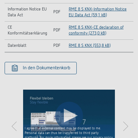
Information Notice EU
RME 8 S KNX-Information Notice
PDF
Data Act
EU Data Act (59,1 kB)
CE
RME 8 S KNX-CE declaration of
PDF
Konformitätserklärung
conformity (273,0 kB)
Datenblatt
PDF
RME 8 S KNX (553,8 kB)
In den Dokumentenkorb
I agree that external content may be displayed to me.
Personal data can thus be transferred to third party
platforms. For more information, please see our privacy policy.