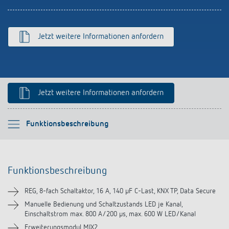
schalten
Historie
LUXORliving
Jetzt weitere Informationen anfordern
Jetzt weitere Informationen anfordern
Bitte auswählen
Funktionsbeschreibung
Funktionsbeschreibung
Funktionsbeschreibung
Technische Informationen
REG, 8-fach Schaltaktor, 16 A, 140 µF C-Last, KNX TP, Data Secure
Downloads
Manuelle Bedienung und Schaltzustands LED je Kanal,
Einschaltstrom max. 800 A/200 µs, max. 600 W LED/Kanal
Erweiterungsmodul MIX2