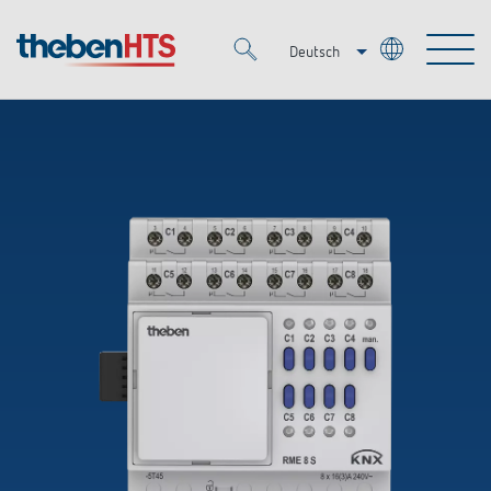
Deutsch
Italiano
Merkzettel (
0
)
Français
Produkte
OEM
KNX
Lösungen
Smart Home
OEM-Lösungen
DALI
Service
Ansprechpartner OEM
Zeit- und Lichtsteuerung
Präsenzmelder & Bewegungsmelder
Referenzen
Unternehmen
DALI-2 Lichtsteuerung
Mediathek
LED-Leuchten