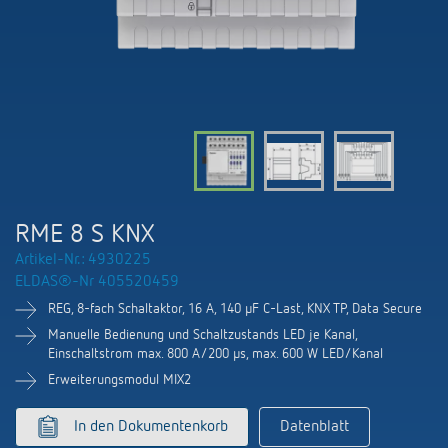
KNX-Systeme
Kontakt
Kataloge und Prospekte
Theben AG
Zeit- und Lichtsteuerung
Präsenzmelder und Bewegungsmelder
Katalogbestellung
Aktuelles
Produktfinder
Klimaregelung
Hotline
Klimaregelung
Fachseminare und Online-Trainings
Messe
Mediathek
Zubehör
Ansprechpartner
LEDs schalten und dimmen
Newsletter
Ausstellung, Präsentation und Schulung
LUXORliving
Ansprechpartnersuche Schweiz
Richtig lüften: CO2 Sensoren von Theben
RME 8 S KNX
Nachhaltigkeit
Vertrieb Weltweit
Artikel-Nr.: 4930225
Smart Metering
ELDAS®-Nr 405520459
Karriere bei ThebenHTS
Anfrage
REG, 8-fach Schaltaktor, 16 A, 140 µF C-Last, KNX TP, Data Secure
Referenzen
Verbände und Institutionen
Manuelle Bedienung und Schaltzustands LED je Kanal,
Anfahrt
Einschaltstrom max. 800 A/200 µs, max. 600 W LED/Kanal
Apps von Theben
Erweiterungsmodul MIX2
Umwelt
Newsletter
Stromstossschalter: Licht effizient
In den Dokumentenkorb
Datenblatt
Design