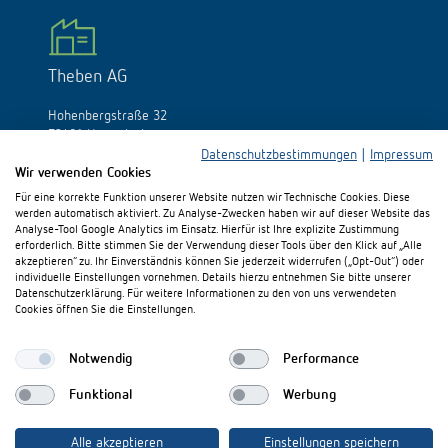
Theben AG
Hohenbergstraße 32
72401 Haigerloch
Deutschland
Datenschutzbestimmungen
|
Impressum
Wir verwenden Cookies
Tél.:
+49 (0)74 74/692-0
Für eine korrekte Funktion unserer Website nutzen wir Technische Cookies. Diese
Fax: +49 (0)74 74/692-150
werden automatisch aktiviert. Zu Analyse-Zwecken haben wir auf dieser Website das
E-Mail:
info@theben.de
Analyse-Tool Google Analytics im Einsatz. Hierfür ist Ihre explizite Zustimmung
erforderlich. Bitte stimmen Sie der Verwendung dieser Tools über den Klick auf „Alle
akzeptieren“ zu. Ihr Einverständnis können Sie jederzeit widerrufen („Opt-Out“) oder
individuelle Einstellungen vornehmen. Details hierzu entnehmen Sie bitte unserer
Datenschutzerklärung. Für weitere Informationen zu den von uns verwendeten
Cookies öffnen Sie die Einstellungen.
Besuchen Sie uns auf:
Notwendig
Performance
Funktional
Werbung
Alle akzeptieren
Einstellungen speichern