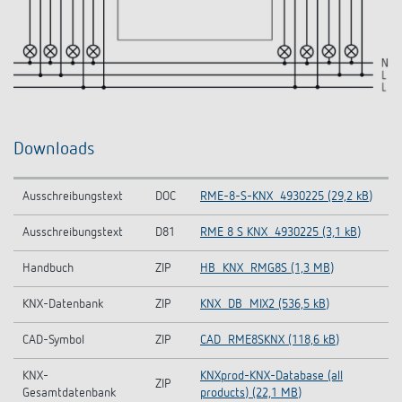
Downloads
Ausschreibungstext
DOC
RME-8-S-KNX_4930225 (29,2 kB)
Ausschreibungstext
D81
RME 8 S KNX_4930225 (3,1 kB)
Handbuch
ZIP
HB_KNX_RMG8S (1,3 MB)
KNX-Datenbank
ZIP
KNX_DB_MIX2 (536,5 kB)
CAD-Symbol
ZIP
CAD_RME8SKNX (118,6 kB)
KNX-
KNXprod-KNX-Database (all
ZIP
Gesamtdatenbank
products) (22,1 MB)