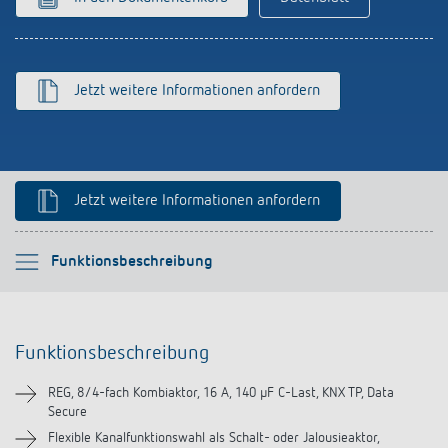
schalten
Historie
LUXORliving
Jetzt weitere Informationen anfordern
Jetzt weitere Informationen anfordern
Bitte auswählen
Funktionsbeschreibung
Funktionsbeschreibung
Funktionsbeschreibung
Technische Informationen
REG, 8/4-fach Kombiaktor, 16 A, 140 µF C-Last, KNX TP, Data
Secure
Downloads
Flexible Kanalfunktionswahl als Schalt- oder Jalousieaktor,