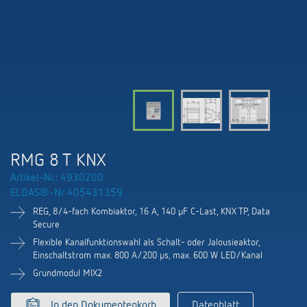
KNX-Systeme
Kontakt
Kataloge und Prospekte
Theben AG
Zeit- und Lichtsteuerung
Präsenzmelder und Bewegungsmelder
Katalogbestellung
Aktuelles
Produktfinder
Klimaregelung
Hotline
Klimaregelung
Fachseminare und Online-Trainings
Messe
Mediathek
Zubehör
Ansprechpartner
LEDs schalten und dimmen
Newsletter
Ausstellung, Präsentation und Schulung
LUXORliving
Ansprechpartnersuche Schweiz
Richtig lüften: CO2 Sensoren von Theben
RMG 8 T KNX
Nachhaltigkeit
Vertrieb Weltweit
Artikel-Nr.: 4930200
Smart Metering
ELDAS®-Nr 405431359
Karriere bei ThebenHTS
Anfrage
REG, 8/4-fach Kombiaktor, 16 A, 140 µF C-Last, KNX TP, Data
Referenzen
Secure
Verbände und Institutionen
Anfahrt
Flexible Kanalfunktionswahl als Schalt- oder Jalousieaktor,
Apps von Theben
Einschaltstrom max. 800 A/200 µs, max. 600 W LED/Kanal
Umwelt
Newsletter
Grundmodul MIX2
Stromstossschalter: Licht effizient
Design
In den Dokumentenkorb
Datenblatt