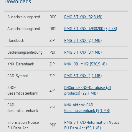
Downloads
Ausschreibungstext
DOC
RMG 8 T KNX (32,3 kB)
Ausschreibungstext
D81
RMG 8 T KNX_4930200 (3,2 kB)
Handbuch
ZIP
RMG 8 T KNX (2,1 MB)
Bedienungsanleitung
PDF
RMG 8 T KNX (3,4 MB)
KNX-Datenbank
ZIP
KNX_DB_MIX2 (536,5 kB)
CAD-Symbol
ZIP
RMG 8 T KNX (1,1 MB)
KNX-
KNXprod-KNX-Database (all
ZIP
Gesamtdatenbank
products) (22,1 MB)
CAD-
KNX-Aktorik-CAD-
ZIP
Gesamtdatenbank
Gesamtdatenbank (9,1 MB)
Information Notice
RMG 8 T KNX-Information Notice
PDF
EU Data Act
EU Data Act (59,1 kB)