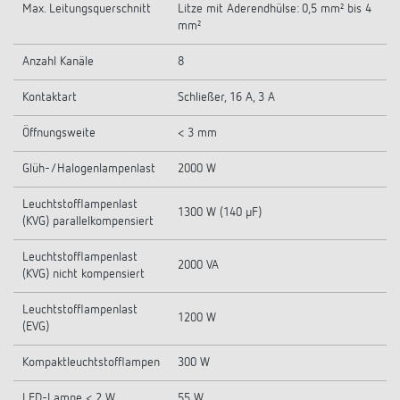
Max. Leitungsquerschnitt
Litze mit Aderendhülse: 0,5 mm² bis 4
mm²
Anzahl Kanäle
8
Kontaktart
Schließer, 16 A, 3 A
Öffnungsweite
< 3 mm
Glüh-/Halogenlampenlast
2000 W
Leuchtstofflampenlast
1300 W (140 µF)
(KVG) parallelkompensiert
Leuchtstofflampenlast
2000 VA
(KVG) nicht kompensiert
Leuchtstofflampenlast
1200 W
(EVG)
Kompaktleuchtstofflampen
300 W
LED-Lampe < 2 W
55 W