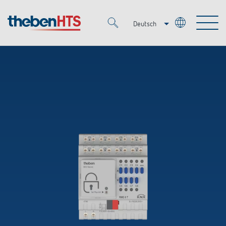
Deutsch
Italiano
Merkzettel (
0
)
Français
Produkte
OEM
KNX
Lösungen
Smart Home
OEM-Lösungen
DALI
Service
Ansprechpartner OEM
Zeit- und Lichtsteuerung
Präsenzmelder & Bewegungsmelder
Referenzen
Unternehmen
DALI-2 Lichtsteuerung
Mediathek
LED-Leuchten