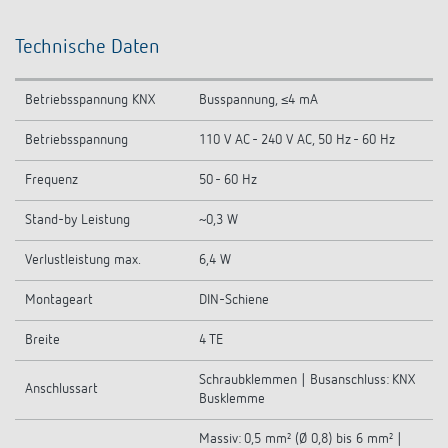
Technische Daten
Betriebsspannung KNX
Busspannung, ≤4 mA
Betriebsspannung
110 V AC - 240 V AC, 50 Hz - 60 Hz
Frequenz
50 - 60 Hz
Stand-by Leistung
~0,3 W
Verlustleistung max.
6,4 W
Montageart
DIN-Schiene
Breite
4 TE
Schraubklemmen | Busanschluss: KNX
Anschlussart
Busklemme
Massiv: 0,5 mm² (Ø 0,8) bis 6 mm² |