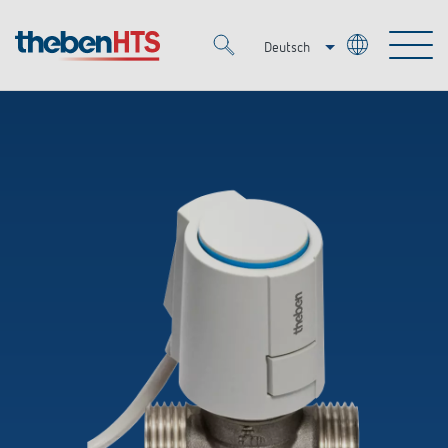
Deutsch
Italiano
Merkzettel (
0
)
Français
Produkte
OEM
KNX
Lösungen
Smart Home
OEM-Lösungen
DALI
Service
Ansprechpartner OEM
Zeit- und Lichtsteuerung
Präsenzmelder & Bewegungsmelder
Referenzen
Unternehmen
DALI-2 Lichtsteuerung
Mediathek
LED-Leuchten