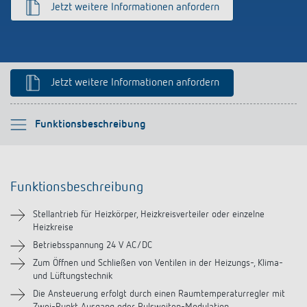
Jetzt weitere Informationen anfordern
schalten
Historie
LUXORliving
Jetzt weitere Informationen anfordern
Bitte auswählen
Funktionsbeschreibung
Funktionsbeschreibung
Funktionsbeschreibung
Technische Informationen
Stellantrieb für Heizkörper, Heizkreisverteiler oder einzelne
Heizkreise
Downloads
Betriebsspannung 24 V AC/DC
Zum Öffnen und Schließen von Ventilen in der Heizungs-, Klima-
Ähnliche Produkte
und Lüftungstechnik
Die Ansteuerung erfolgt durch einen Raumtemperaturregler mit