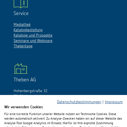
Service
Mediathek
Katalogbestellung
Kataloge und Prospekte
Seminare und Webinare
Thekentage
Theben AG
Hohenbergstraße 32
72401 Haigerloch
Deutschland
Datenschutzbestimmungen
|
Impressum
Wir verwenden Cookies
Tél.:
+49 (0)74 74/692-0
Für eine korrekte Funktion unserer Website nutzen wir Technische Cookies. Diese
Fax: +49 (0)74 74/692-150
werden automatisch aktiviert. Zu Analyse-Zwecken haben wir auf dieser Website das
E-Mail:
info@theben.de
Analyse-Tool Google Analytics im Einsatz. Hierfür ist Ihre explizite Zustimmung