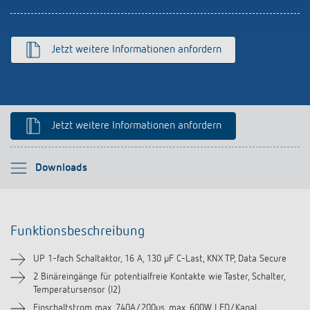
schalten
Historie
LUXORliving
Jetzt weitere Informationen anfordern
Jetzt weitere Informationen anfordern
Bitte auswählen
Downloads
Funktionsbeschreibung
Funktionsbeschreibung
Technische Informationen
UP 1-fach Schaltaktor, 16 A, 130 µF C-Last, KNX TP, Data Secure
Downloads
2 Binäreingänge für potentialfreie Kontakte wie Taster, Schalter,
Temperatursensor (I2)
Einschaltstrom max. 740A/200µs, max. 600W LED/Kanal