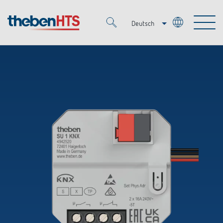
Deutsch
Italiano
Merkzettel (
0
)
Français
Produkte
OEM
KNX
Lösungen
Smart Home
OEM-Lösungen
DALI
Service
Ansprechpartner OEM
Zeit- und Lichtsteuerung
Präsenzmelder & Bewegungsmelder
Referenzen
Unternehmen
DALI-2 Lichtsteuerung
Mediathek
LED-Leuchten