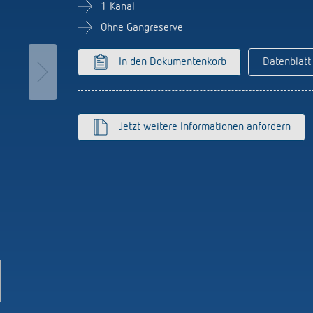
licht-Zeitschalter
Sensorik
1 Kanal
r
Ohne Gangreserve
nzeigen
In den Dokumentenkorb
Datenblatt
on Theben
Stromstossschalter: L
effizient schalten
hre Theben
y
ehmensfilm
lay
Jetzt weitere Informationen anfordern
msbuch „100 Jahre Building
s
tion“
K top3
ten
nzeigen
nzeigen