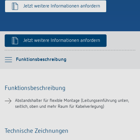
schalten
Jetzt weitere Informationen anfordern
Historie
LUXORliving
Jetzt weitere Informationen anfordern
Bitte auswählen
Funktionsbeschreibung
Funktionsbeschreibung
Funktionsbeschreibung
Downloads
Abstandshalter für flexible Montage (Leitungseinführung unten,
seitlich, oben und mehr Raum für Kabelverlegung)
Ähnliche Produkte
Technische Zeichnungen