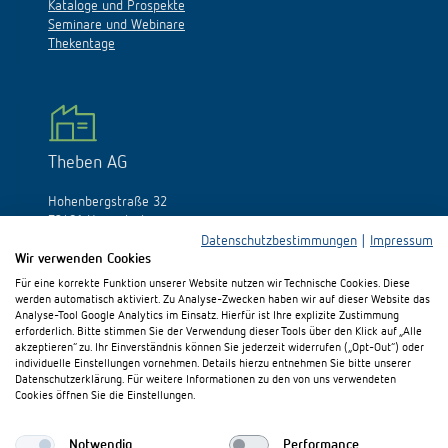
Kataloge und Prospekte
Seminare und Webinare
Thekentage
Theben AG
Hohenbergstraße 32
72401 Haigerloch
Deutschland
Datenschutzbestimmungen
|
Impressum
Wir verwenden Cookies
Tél.:
+49 (0)74 74/692-0
Für eine korrekte Funktion unserer Website nutzen wir Technische Cookies. Diese
Fax: +49 (0)74 74/692-150
werden automatisch aktiviert. Zu Analyse-Zwecken haben wir auf dieser Website das
E-Mail:
info@theben.de
Analyse-Tool Google Analytics im Einsatz. Hierfür ist Ihre explizite Zustimmung
erforderlich. Bitte stimmen Sie der Verwendung dieser Tools über den Klick auf „Alle
akzeptieren“ zu. Ihr Einverständnis können Sie jederzeit widerrufen („Opt-Out“) oder
individuelle Einstellungen vornehmen. Details hierzu entnehmen Sie bitte unserer
Datenschutzerklärung. Für weitere Informationen zu den von uns verwendeten
Cookies öffnen Sie die Einstellungen.
Besuchen Sie uns auf:
Notwendig
Performance