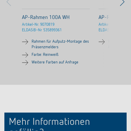
AP-Rahmen 100A WH
AP-Rahmen LU
Artikel-Nr.
9070819
Artikel-Nr.
907098
ELDAS®-Nr
535899361
ELDAS®-Nr
Rahmen für Aufputz-Montage des
Rahmen für 
Präsenzmelders
Bewegungsme
Farbe: Reinweiß
Weitere Farben auf Anfrage
Mehr Informationen