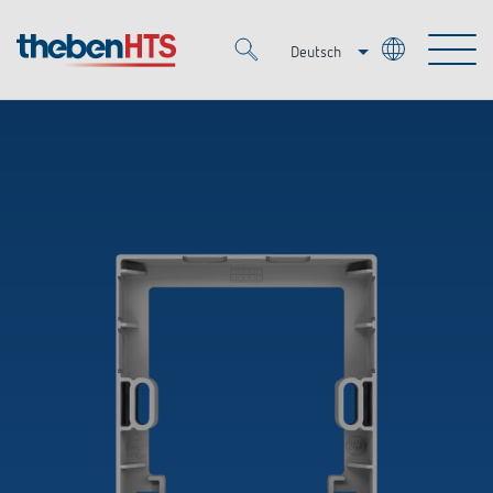
Deutsch
Italiano
Merkzettel (
0
)
Français
Produkte
OEM
KNX
Lösungen
Smart Home
OEM-Lösungen
DALI
Service
Ansprechpartner OEM
Zeit- und Lichtsteuerung
Präsenzmelder & Bewegungsmelder
Referenzen
Unternehmen
DALI-2 Lichtsteuerung
Mediathek
LED-Leuchten