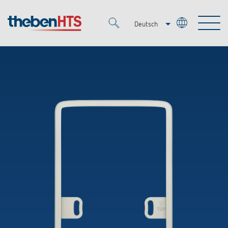
Deutsch
Italiano
Merkzettel (
0
)
Français
Produkte
OEM
KNX
Lösungen
Smart Home
OEM-Lösungen
DALI
Service
Ansprechpartner OEM
Zeit- und Lichtsteuerung
Präsenzmelder & Bewegungsmelder
Referenzen
Unternehmen
DALI-2 Lichtsteuerung
Mediathek
LED-Leuchten