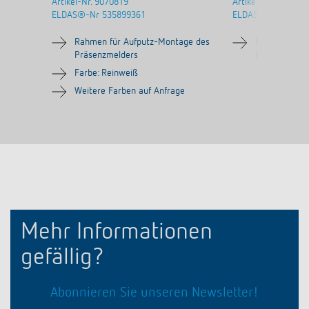
Artikel-Nr.
9070819
Artikel-Nr.
907098
ELDAS®-Nr
535899361
ELDAS®-Nr
Rahmen für Aufputz-Montage des
Rahmen für 
Präsenzmelders
Bewegungsme
Farbe: Reinweiß
Weitere Farben auf Anfrage
Mehr Informationen
gefällig?
Abonnieren Sie unseren Newsletter!