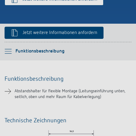
schalten
Historie
LUXORliving
Jetzt weitere Informationen anfordern
Bitte auswählen
Funktionsbeschreibung
Funktionsbeschreibung
Funktionsbeschreibung
Downloads
Abstandshalter für flexible Montage (Leitungseinführung unten,
seitlich, oben und mehr Raum für Kabelverlegung)
Ähnliche Produkte
Technische Zeichnungen