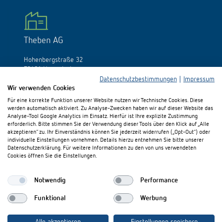
Theben AG
Hohenbergstraße 32
72401 Haigerloch
Deutschland
Datenschutzbestimmungen
|
Impressum
Wir verwenden Cookies
Tél.:
+49 (0)74 74/692-0
Für eine korrekte Funktion unserer Website nutzen wir Technische Cookies. Diese
Fax: +49 (0)74 74/692-150
werden automatisch aktiviert. Zu Analyse-Zwecken haben wir auf dieser Website das
E-Mail:
info@theben.de
Analyse-Tool Google Analytics im Einsatz. Hierfür ist Ihre explizite Zustimmung
erforderlich. Bitte stimmen Sie der Verwendung dieser Tools über den Klick auf „Alle
akzeptieren“ zu. Ihr Einverständnis können Sie jederzeit widerrufen („Opt-Out“) oder
individuelle Einstellungen vornehmen. Details hierzu entnehmen Sie bitte unserer
Datenschutzerklärung. Für weitere Informationen zu den von uns verwendeten
Cookies öffnen Sie die Einstellungen.
Besuchen Sie uns auf:
Notwendig
Performance
Funktional
Werbung