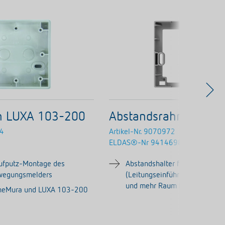
 LUXA 103-200
Abstandsrahmen 10 
4
Artikel-Nr.
9070972
ELDAS®-Nr
941469859
ufputz-Montage des
Abstandshalter für flexible M
wegungsmelders
(Leitungseinführung unten, sei
und mehr Raum für Kabelverl
theMura und LUXA 103-200