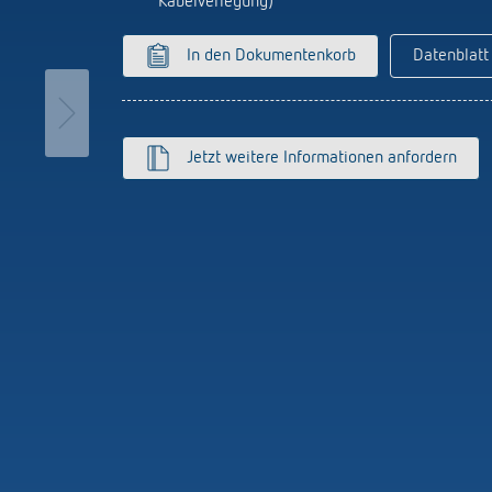
Kabelverlegung)
licht-Zeitschalter
Sensorik
r
In den Dokumentenkorb
Datenblatt
nzeigen
on Theben
Stromstossschalter: L
effizient schalten
hre Theben
y
Jetzt weitere Informationen anfordern
ehmensfilm
lay
msbuch „100 Jahre Building
s
tion“
K top3
ten
nzeigen
nzeigen