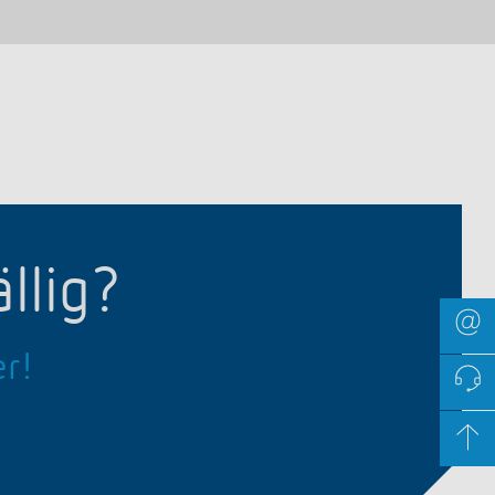
llig?
er!