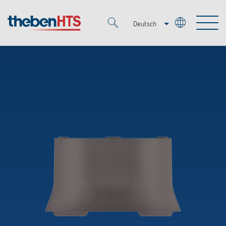
Deutsch
Italiano
Merkzettel (
0
)
Français
Produkte
OEM
KNX
Lösungen
Smart Home
OEM-Lösungen
DALI
Service
Ansprechpartner OEM
Zeit- und Lichtsteuerung
Präsenzmelder & Bewegungsmelder
Referenzen
Unternehmen
DALI-2 Lichtsteuerung
Mediathek
LED-Leuchten