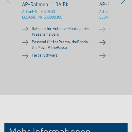
AP-Rahmen 110A BK
AP-Rahmen 1
Artikel-Nr.
9070600
Artikel-Nr.
907091
ELDAS®-Nr
535890305
ELDAS®-Nr
53589
Rahmen für Aufputz-Montage des
Rahmen für 
Präsenzmelders
Präsenzmeld
Passend für thePrema, theRonda,
Passend für 
theMova P, thePassa
theMova P, t
Farbe: Schwarz
Farbe: Reinw