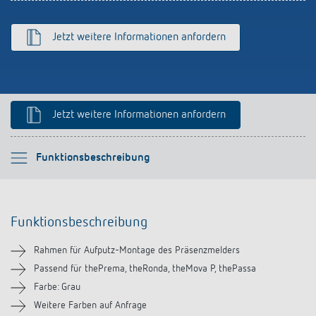
schalten
Historie
Jetzt weitere Informationen anfordern
LUXORliving
Jetzt weitere Informationen anfordern
Bitte auswählen
Funktionsbeschreibung
Funktionsbeschreibung
Funktionsbeschreibung
Downloads
Rahmen für Aufputz-Montage des Präsenzmelders
Ähnliche Produkte
Passend für thePrema, theRonda, theMova P, thePassa
Farbe: Grau
Weitere Farben auf Anfrage