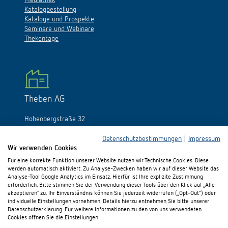
Katalogbestellung
Kataloge und Prospekte
Seminare und Webinare
Thekentage
Theben AG
Hohenbergstraße 32
72401 Haigerloch
Deutschland
Datenschutzbestimmungen
|
Impressum
Wir verwenden Cookies
Tél.:
+49 (0)74 74/692-0
Für eine korrekte Funktion unserer Website nutzen wir Technische Cookies. Diese
Fax: +49 (0)74 74/692-150
werden automatisch aktiviert. Zu Analyse-Zwecken haben wir auf dieser Website das
E-Mail:
info@theben.de
Analyse-Tool Google Analytics im Einsatz. Hierfür ist Ihre explizite Zustimmung
erforderlich. Bitte stimmen Sie der Verwendung dieser Tools über den Klick auf „Alle
akzeptieren“ zu. Ihr Einverständnis können Sie jederzeit widerrufen („Opt-Out“) oder
individuelle Einstellungen vornehmen. Details hierzu entnehmen Sie bitte unserer
Datenschutzerklärung. Für weitere Informationen zu den von uns verwendeten
Cookies öffnen Sie die Einstellungen.