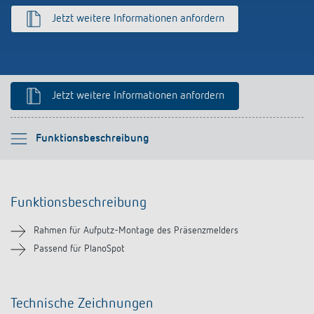
schalten
Jetzt weitere Informationen anfordern
Historie
LUXORliving
Jetzt weitere Informationen anfordern
Bitte auswählen
Funktionsbeschreibung
Funktionsbeschreibung
Funktionsbeschreibung
Downloads
Rahmen für Aufputz-Montage des Präsenzmelders
Ähnliche Produkte
Passend für PlanoSpot
Technische Zeichnungen