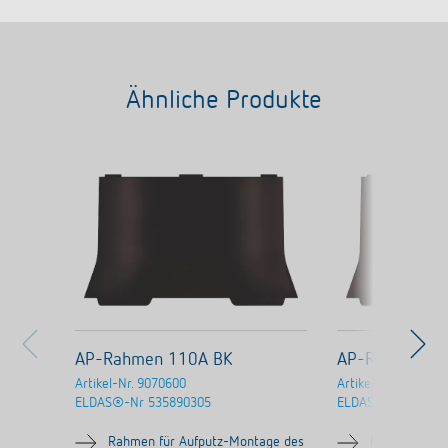
Ähnliche Produkte
AP-Rahmen 110A BK
AP-Rahmen 1
Artikel-Nr.
9070600
Artikel-Nr.
907091
ELDAS®-Nr
535890305
ELDAS®-Nr
53589
Rahmen für Aufputz-Montage des
Rahmen für 