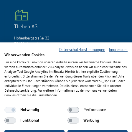
Theben AG
Hohenbergstraße 32
72401 Haigerloch
Deutschland
Datenschutzbestimmungen
|
Impressum
Wir verwenden Cookies
Tél.:
+49 (0)74 74/692-0
Für eine korrekte Funktion unserer Website nutzen wir Technische Cookies. Diese
Fax: +49 (0)74 74/692-150
werden automatisch aktiviert. Zu Analyse-Zwecken haben wir auf dieser Website das
E-Mail:
info@theben.de
Analyse-Tool Google Analytics im Einsatz. Hierfür ist Ihre explizite Zustimmung
erforderlich. Bitte stimmen Sie der Verwendung dieser Tools über den Klick auf „Alle
akzeptieren“ zu. Ihr Einverständnis können Sie jederzeit widerrufen („Opt-Out“) oder
individuelle Einstellungen vornehmen. Details hierzu entnehmen Sie bitte unserer
Datenschutzerklärung. Für weitere Informationen zu den von uns verwendeten
Cookies öffnen Sie die Einstellungen.
Besuchen Sie uns auf:
Notwendig
Performance
Funktional
Werbung