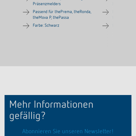
Präsenzmelders
Präsenzmeld
Passend für thePrema, theRonda,
Passend für 
theMova P, thePassa
theMova P, t
Farbe: Schwarz
Farbe: Grau
Mehr Informationen
gefällig?
Abonnieren Sie unseren Newsletter!