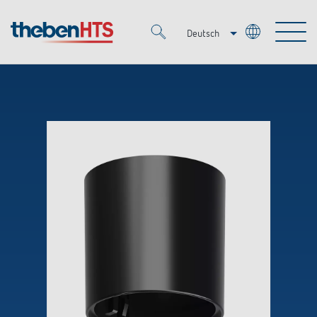
Deutsch
Italiano
Merkzettel (
0
)
Français
Produkte
OEM
KNX
Lösungen
Smart Home
OEM-Lösungen
DALI
Service
Ansprechpartner OEM
Zeit- und Lichtsteuerung
Präsenzmelder & Bewegungsmelder
Referenzen
Unternehmen
DALI-2 Lichtsteuerung
Mediathek
LED-Leuchten