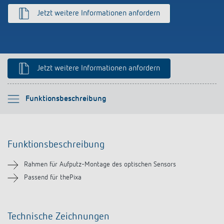
schalten
Jetzt weitere Informationen anfordern
Historie
LUXORliving
Jetzt weitere Informationen anfordern
Bitte auswählen
Funktionsbeschreibung
Funktionsbeschreibung
Funktionsbeschreibung
Downloads
Rahmen für Aufputz-Montage des optischen Sensors
Ähnliche Produkte
Passend für thePixa
Technische Zeichnungen