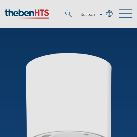
Deutsch
Italiano
Merkzettel (
0
)
Français
Produkte
OEM
KNX
Lösungen
Smart Home
OEM-Lösungen
DALI
Service
Ansprechpartner OEM
Zeit- und Lichtsteuerung
Präsenzmelder & Bewegungsmelder
Referenzen
Unternehmen
DALI-2 Lichtsteuerung
Mediathek
LED-Leuchten