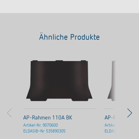
Ähnliche Produkte
AP-Rahmen 110A BK
AP-Rahmen 1
Artikel-Nr.
9070600
Artikel-Nr.
907091
ELDAS®-Nr
535890305
ELDAS®-Nr
53589