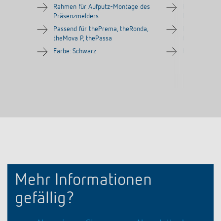
Rahmen für Aufputz-Montage des
Rahmen für 
Präsenzmelders
Präsenzmeld
Passend für thePrema, theRonda,
Passend für 
theMova P, thePassa
theMova P, t
Farbe: Schwarz
Farbe: Grau
Mehr Informationen
gefällig?