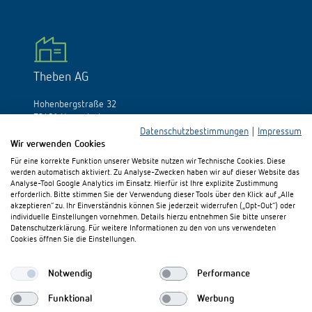
Theben AG
Hohenbergstraße 32
72401 Haigerloch
Deutschland
Datenschutzbestimmungen
|
Impressum
Wir verwenden Cookies
Tél.:
+49 (0)74 74/692-0
Für eine korrekte Funktion unserer Website nutzen wir Technische Cookies. Diese
Fax: +49 (0)74 74/692-150
werden automatisch aktiviert. Zu Analyse-Zwecken haben wir auf dieser Website das
E-Mail:
info@theben.de
Analyse-Tool Google Analytics im Einsatz. Hierfür ist Ihre explizite Zustimmung
erforderlich. Bitte stimmen Sie der Verwendung dieser Tools über den Klick auf „Alle
akzeptieren“ zu. Ihr Einverständnis können Sie jederzeit widerrufen („Opt-Out“) oder
individuelle Einstellungen vornehmen. Details hierzu entnehmen Sie bitte unserer
Datenschutzerklärung. Für weitere Informationen zu den von uns verwendeten
Cookies öffnen Sie die Einstellungen.
Besuchen Sie uns auf:
Notwendig
Performance
Funktional
Werbung