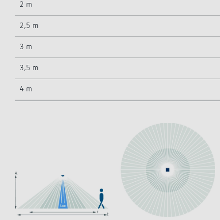
2 m
2,5 m
3 m
3,5 m
4 m