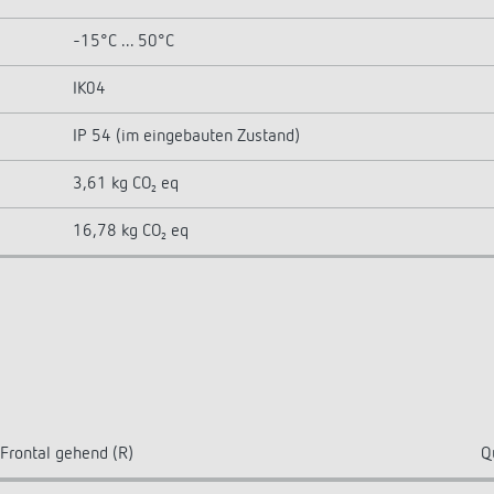
-15°C ... 50°C
IK04
IP 54 (im eingebauten Zustand)
3,61 kg CO₂ eq
16,78 kg CO₂ eq
Frontal gehend (R)
Q