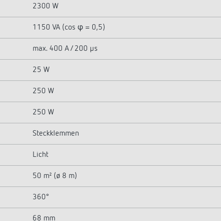
2300 W
1150 VA (cos φ = 0,5)
max. 400 A / 200 µs
25 W
250 W
250 W
Steckklemmen
Licht
50 m² (ø 8 m)
360°
68 mm