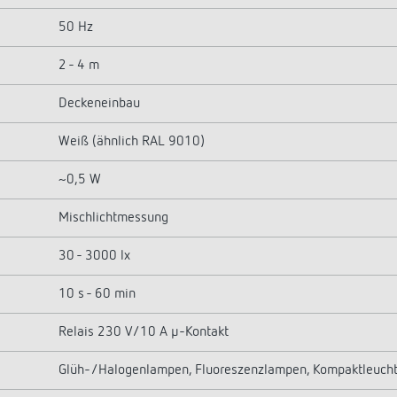
50 Hz
2 - 4 m
Deckeneinbau
Weiß (ähnlich RAL 9010)
~0,5 W
Mischlichtmessung
30 - 3000 lx
10 s - 60 min
Relais 230 V/10 A µ-Kontakt
Glüh-/Halogenlampen, Fluoreszenzlampen, Kompaktleucht