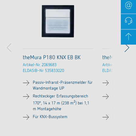
theMura P180 KNX EB BK
theMura P180
Artikel-Nr.
2069683
Artikel-Nr.
206965
ELDAS®-Nr
535833020
ELDAS®-Nr
53583
Passiv-Infrarot-Präsenzmelder für
Passiv-Infrar
Wandmontage UP
Wandmontag
Rechteckiger Erfassungsbereich
Rechteckiger
2
170°, 14 x 17 m (238 m
) bei 1,1
170°, 14 x 1
m Montagehöhe
m Montageh
Für KNX-Bussystem
Für KNX-Bus