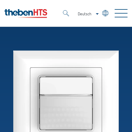
Deutsch
Italiano
Merkzettel (
0
)
Français
Produkte
OEM
KNX
Lösungen
Smart Home
OEM-Lösungen
DALI
Service
Ansprechpartner OEM
Zeit- und Lichtsteuerung
Präsenzmelder & Bewegungsmelder
Referenzen
Unternehmen
DALI-2 Lichtsteuerung
Mediathek
LED-Leuchten