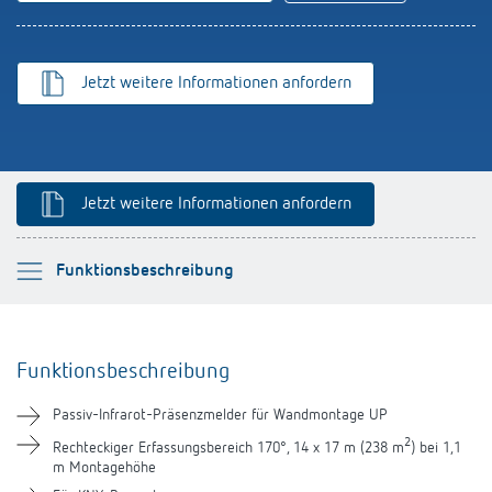
schalten
Historie
LUXORliving
Jetzt weitere Informationen anfordern
Jetzt weitere Informationen anfordern
Bitte auswählen
Funktionsbeschreibung
Funktionsbeschreibung
Funktionsbeschreibung
Technische Informationen
Passiv-Infrarot-Präsenzmelder für Wandmontage UP
Downloads
2
Rechteckiger Erfassungsbereich 170°, 14 x 17 m (238 m
) bei 1,1
m Montagehöhe