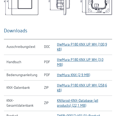
Downloads
theMura P180 KNX UP WH (100,9
Ausschreibungstext
DOC
kB)
theMura P180 KNX UP WH (3,0
Handbuch
PDF
MB)
Bedienungsanleitung
PDF
theMura KNX (2,9 MB)
theMura P180 KNX UP WH (258,6
KNX-Datenbank
ZIP
kB)
KNX-
KNXprod-KNX-Database (all
ZIP
Gesamtdatenbank
products) (22,1 MB)
Product
THEB-00017-V01.01-Product