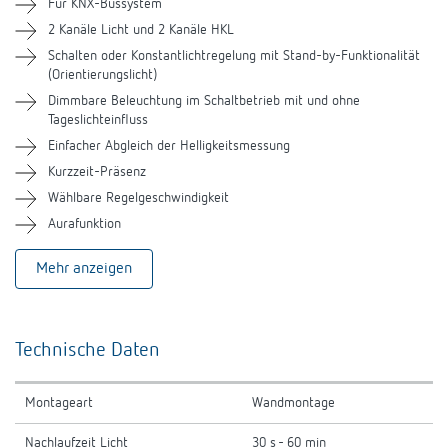
Zubehör
Für KNX-Bussystem
2 Kanäle Licht und 2 Kanäle HKL
Ähnliche Produkte
Schalten oder Konstantlichtregelung mit Stand-by-Funktionalität
(Orientierungslicht)
Dimmbare Beleuchtung im Schaltbetrieb mit und ohne
Tageslichteinfluss
Einfacher Abgleich der Helligkeitsmessung
Kurzzeit-Präsenz
Wählbare Regelgeschwindigkeit
Aurafunktion
Mehr anzeigen
Technische Daten
Montageart
Wandmontage
Nachlaufzeit Licht
30 s - 60 min