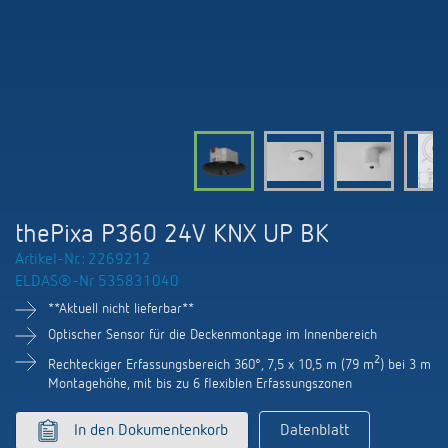
KNX-Systeme
Kontakt
Kataloge und Prospekte
Theben AG
Zeit- und Lichtsteuerung
Präsenzmelder und Bewegungsmelder
Katalogbestellung
Aktuelles
Produktfinder
Klimaregelung
Hotline
Klimaregelung
Fachseminare und Online-Trainings
Messe
Mediathek
Zubehör
Ansprechpartner
LEDs schalten und dimmen
Newsletter
Ausstellung, Präsentation und Schulung
LUXORliving
Ansprechpartnersuche Schweiz
Richtig lüften: CO2 Sensoren von Theben
thePixa P360 24V KNX UP BK
Nachhaltigkeit
Vertrieb Weltweit
Artikel-Nr.: 2269212
Smart Metering
ELDAS®-Nr 535831040
Karriere bei ThebenHTS
Anfrage
**Aktuell nicht lieferbar**
Referenzen
Verbände und Institutionen
Optischer Sensor für die Deckenmontage im Innenbereich
Anfahrt
Apps von Theben
2
Rechteckiger Erfassungsbereich 360°, 7,5 x 10,5 m (79 m
) bei 3 m
Umwelt
Montagehöhe, mit bis zu 6 flexiblen Erfassungszonen
Newsletter
Stromstossschalter: Licht effizient
In den Dokumentenkorb
Datenblatt
Design