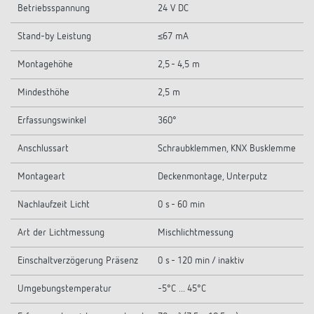
Betriebsspannung
24 V DC
Stand-by Leistung
≤67 mA
Montagehöhe
2,5 - 4,5 m
Mindesthöhe
2,5 m
Erfassungswinkel
360°
Anschlussart
Schraubklemmen, KNX Busklemme
Montageart
Deckenmontage, Unterputz
Nachlaufzeit Licht
0 s - 60 min
Art der Lichtmessung
Mischlichtmessung
Einschaltverzögerung Präsenz
0 s - 120 min / inaktiv
Umgebungstemperatur
-5°C ... 45°C