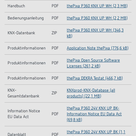
Handbuch
PDF
thePixa P360 KNX UP WH (2,3 MB)
Bedienungsanleitung
PDF
thePixa P360 KNX UP WH (2,2 MB)
thePixa P360 KNX UP WH (346,3
KNX-Datenbank
ZIP
kB)
Produktinformationen
PDF
Application Note thePixa (776,6 kB)
thePixa Open Source Software
Produktinformationen
PDF
Licenses (261,2 kB)
Produktinformationen
PDF
thePixa DEKRA Testat (466,7 kB)
KNX-
KNXprod-KNX-Database (all
ZIP
Gesamtdatenbank
products) (22,1 MB)
thePixa P360 24V KNX UP BK-
Information Notice
PDF
Information Notice EU Data Act
EU Data Act
(69,8 kB)
thePixa P360 24V KNX UP BK (1,1
Datenblatt
PDF