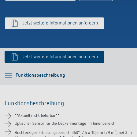
schalten
Historie
LUXORliving
Jetzt weitere Informationen anfordern
Jetzt weitere Informationen anfordern
Bitte auswählen
Funktionsbeschreibung
Funktionsbeschreibung
Funktionsbeschreibung
Technische Informationen
**Aktuell nicht lieferbar**
Downloads
Optischer Sensor für die Deckenmontage im Innenbereich
2
Rechteckiger Erfassungsbereich 360°, 7,5 x 10,5 m (79 m
) bei 3 m