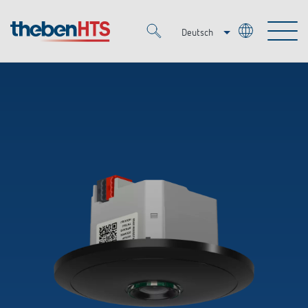
Deutsch
Italiano
Merkzettel (
0
)
Français
Produkte
OEM
KNX
Lösungen
Smart Home
OEM-Lösungen
DALI
Service
Ansprechpartner OEM
Zeit- und Lichtsteuerung
Präsenzmelder & Bewegungsmelder
Referenzen
Unternehmen
DALI-2 Lichtsteuerung
Mediathek
LED-Leuchten