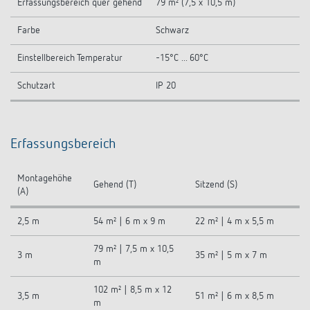
Erfassungsbereich quer gehend
79 m² (7,5 x 10,5 m)
Farbe
Schwarz
Einstellbereich Temperatur
-15°C ... 60°C
Schutzart
IP 20
Erfassungsbereich
Montagehöhe
Gehend (T)
Sitzend (S)
(A)
2,5 m
54 m² | 6 m x 9 m
22 m² | 4 m x 5,5 m
79 m² | 7,5 m x 10,5
3 m
35 m² | 5 m x 7 m
m
102 m² | 8,5 m x 12
3,5 m
51 m² | 6 m x 8,5 m
m