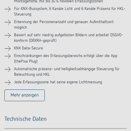
Videos
Montagehöhe, mit bis zu 6 flexiblen Erfassungszonen
Für KNX-Bussystem, 6 Kanäle Licht und 6 Kanäle Präsenz für HKL-
Steuerung
Zubehör
Erkennung der Personenanzahl und genauer Aufenthaltsort
möglich
Ähnliche Produkte
Basiert auf sehr niedrig aufgelösten Bildern und arbeitet DSGVO-
konform (DEKRA-geprüft)
KNX Data-Secure
Einschränkungen des Erfassungsbereichs erfolgt über die App
(thePixa Plug)
Automatische präsenz- und helligkeitsabhängige Steuerung für
Beleuchtung und HKL
Jede Erfassungszone hat seine eigene Lichtmessung
Mehr anzeigen
Technische Daten