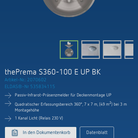
KNX-Systeme
Kontakt
Kataloge und Prospekte
Theben AG
Zeit- und Lichtsteuerung
Präsenzmelder und Bewegungsmelder
Katalogbestellung
Aktuelles
Produktfinder
Klimaregelung
Hotline
Klimaregelung
Fachseminare und Online-Trainings
Messe
Mediathek
Zubehör
Ansprechpartner
LEDs schalten und dimmen
Newsletter
Ausstellung, Präsentation und Schulung
LUXORliving
Ansprechpartnersuche Schweiz
Richtig lüften: CO2 Sensoren von Theben
thePrema S360-100 E UP BK
Nachhaltigkeit
Vertrieb Weltweit
Artikel-Nr.: 2070602
Smart Metering
ELDAS®-Nr 535834115
Karriere bei ThebenHTS
Anfrage
Passiv-Infrarot-Präsenzmelder für Deckenmontage UP
Referenzen
Verbände und Institutionen
2
Quadratischer Erfassungsbereich 360°, 7 x 7 m, (49 m
) bei 3 m
Anfahrt
Montagehöhe
Apps von Theben
Umwelt
1 Kanal Licht (Relais 230 V)
Newsletter
Stromstossschalter: Licht effizient
In den Dokumentenkorb
Datenblatt
Design