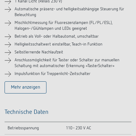
Zubehör
1 Kanal Licht (Relais 230 V)
Automatische präsenz- und helligkeitsabhängige Steuerung für
Beleuchtung
Ähnliche Produkte
Mischlichtmessung für Fluoreszenzlampen (FL/PL/ESL),
Halogen-/Glühlampen und LEDs geeignet
Betrieb als Voll- oder Halbautomat, umschaltbar
Helligkeitsschaltwert einstellbar, Teach-in Funktion
Selbstlernende Nachlaufzeit
Anschlussmöglichkeit für Taster oder Schalter zur manuellen
Schaltung mit automatischer Erkennung «TasterSchalter»
Impulsfunktion für Treppenlicht-Zeitschalter
Mehr anzeigen
Technische Daten
Betriebsspannung
110 - 230 V AC