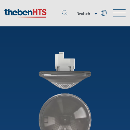
Deutsch
Italiano
Merkzettel (
0
)
Français
Produkte
OEM
KNX
Lösungen
Smart Home
OEM-Lösungen
DALI
Service
Ansprechpartner OEM
Zeit- und Lichtsteuerung
Präsenzmelder & Bewegungsmelder
Referenzen
Unternehmen
DALI-2 Lichtsteuerung
Mediathek
LED-Leuchten