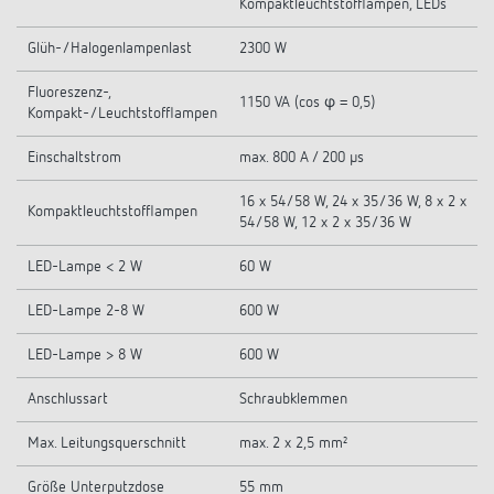
Kompaktleuchtstofflampen, LEDs
Glüh-/Halogenlampenlast
2300 W
Fluoreszenz-,
1150 VA (cos φ = 0,5)
Kompakt-/Leuchtstofflampen
Einschaltstrom
max. 800 A / 200 µs
16 x 54/58 W, 24 x 35/36 W, 8 x 2 x
Kompaktleuchtstofflampen
54/58 W, 12 x 2 x 35/36 W
LED-Lampe < 2 W
60 W
LED-Lampe 2-8 W
600 W
LED-Lampe > 8 W
600 W
Anschlussart
Schraubklemmen
Max. Leitungsquerschnitt
max. 2 x 2,5 mm²
Größe Unterputzdose
55 mm