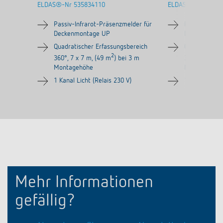
ELDAS®-Nr
535834110
ELDAS®-Nr
53583
Passiv-Infrarot-Präsenzmelder für
Passiv-Infrar
Deckenmontage UP
Deckenmont
Quadratischer Erfassungsbereich
Quadratische
2
360°, 7 x 7 m, (49 m
) bei 3 m
360°, 7 x 7 m
Montagehöhe
Montagehöh
1 Kanal Licht (Relais 230 V)
1 Kanal Licht
Mehr Informationen
gefällig?