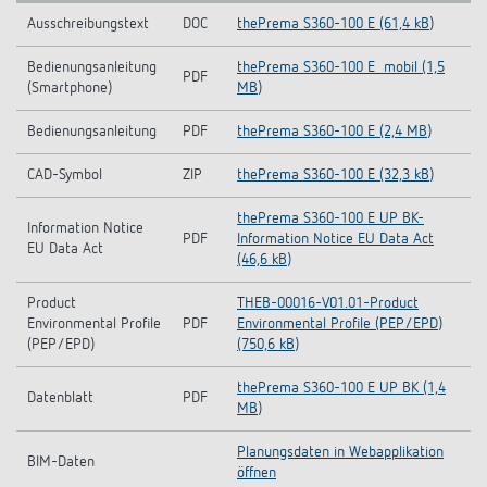
Ausschreibungstext
DOC
thePrema S360-100 E (61,4 kB)
Bedienungsanleitung
thePrema S360-100 E_mobil (1,5
PDF
(Smartphone)
MB)
Bedienungsanleitung
PDF
thePrema S360-100 E (2,4 MB)
CAD-Symbol
ZIP
thePrema S360-100 E (32,3 kB)
thePrema S360-100 E UP BK-
Information Notice
PDF
Information Notice EU Data Act
EU Data Act
(46,6 kB)
Product
THEB-00016-V01.01-Product
Environmental Profile
PDF
Environmental Profile (PEP/EPD)
(PEP/EPD)
(750,6 kB)
thePrema S360-100 E UP BK (1,4
Datenblatt
PDF
MB)
Planungsdaten in Webapplikation
BIM-Daten
öffnen