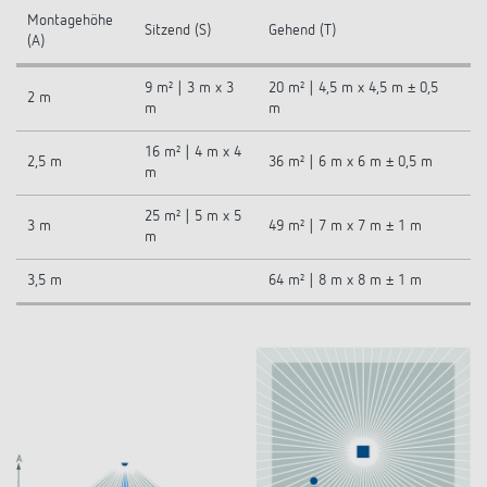
Montagehöhe
Sitzend (S)
Gehend (T)
(A)
9 m² | 3 m x 3
20 m² | 4,5 m x 4,5 m ± 0,5
2 m
m
m
16 m² | 4 m x 4
2,5 m
36 m² | 6 m x 6 m ± 0,5 m
m
25 m² | 5 m x 5
3 m
49 m² | 7 m x 7 m ± 1 m
m
3,5 m
64 m² | 8 m x 8 m ± 1 m