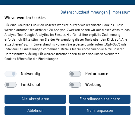
Datenschutzbestimmungen
|
Impressum
Wir verwenden Cookies
Für eine korrekte Funktion unserer Website nutzen wir Technische Cookies. Diese
werden automatisch aktiviert. Zu Analyse-Zwecken haben wir auf dieser Website das
Theben AG
Analyse-Tool Google Analytics im Einsatz. Hierfür ist Ihre explizite Zustimmung
erforderlich. Bitte stimmen Sie der Verwendung dieser Tools über den Klick auf „Alle
akzeptieren“ zu. Ihr Einverständnis können Sie jederzeit widerrufen („Opt-Out“) oder
Hohenbergstraße 32
individuelle Einstellungen vornehmen. Details hierzu entnehmen Sie bitte unserer
72401 Haigerloch
Datenschutzerklärung. Für weitere Informationen zu den von uns verwendeten
Deutschland
Cookies öffnen Sie die Einstellungen.
Tél.:
+49 (0)74 74/692-0
Fax: +49 (0)74 74/692-150
Notwendig
Performance
E-Mail:
info@theben.de
Funktional
Werbung
Alle akzeptieren
Einstellungen speichern
Ablehnen
Nein, anpassen
Besuchen Sie uns auf: