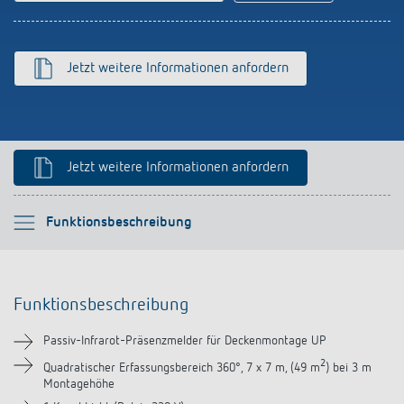
schalten
Historie
LUXORliving
Jetzt weitere Informationen anfordern
Jetzt weitere Informationen anfordern
Bitte auswählen
Funktionsbeschreibung
Funktionsbeschreibung
Funktionsbeschreibung
Technische Informationen
Passiv-Infrarot-Präsenzmelder für Deckenmontage UP
Downloads
2
Quadratischer Erfassungsbereich 360°, 7 x 7 m, (49 m
) bei 3 m
Montagehöhe