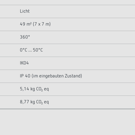
Licht
49 m² (7 x 7 m)
360°
0°C ... 50°C
IK04
IP 40 (im eingebauten Zustand)
5,14 kg CO₂ eq
8,77 kg CO₂ eq