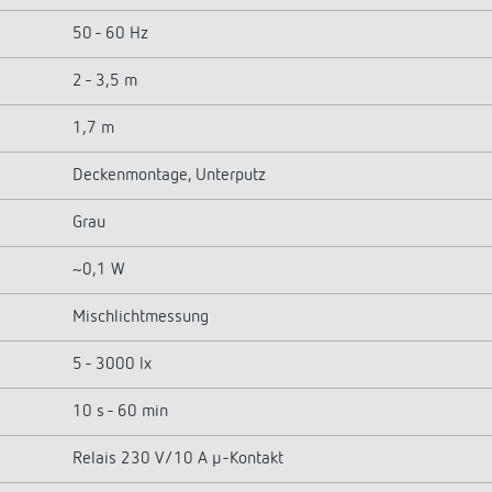
50 - 60 Hz
2 - 3,5 m
1,7 m
Deckenmontage, Unterputz
Grau
~0,1 W
Mischlichtmessung
5 - 3000 lx
10 s - 60 min
Relais 230 V/10 A µ-Kontakt