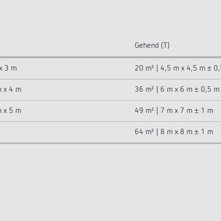
Gehend (T)
 x 3 m
20 m² | 4,5 m x 4,5 m ± 0
m x 4 m
36 m² | 6 m x 6 m ± 0,5 m
m x 5 m
49 m² | 7 m x 7 m ± 1 m
64 m² | 8 m x 8 m ± 1 m