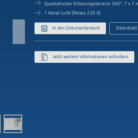
licht-Zeitschalter
Sensorik
Quadratischer Erfassungsbereich 360°, 7 x 7 
r
1 Kanal Licht (Relais 230 V)
nzeigen
on Theben
Stromstossschalter: L
In den Dokumentenkorb
Datenblatt
effizient schalten
hre Theben
y
ehmensfilm
lay
msbuch „100 Jahre Building
Jetzt weitere Informationen anfordern
s
tion“
K top3
ten
nzeigen
nzeigen