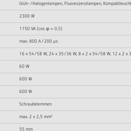
Glüh-/Halogenlampen, Fluoreszenzlampen, Kompaktleucht
2300 W
1150 VA (cos φ = 0,5)
max. 800 A / 200 µs
16 x 54/58 W, 24 x 35/36 W, 8 x 2 x 54/58 W, 12 x 2 x
60 W
600 W
600 W
Schraubklemmen
max. 2 x 2,5 mm²
55 mm