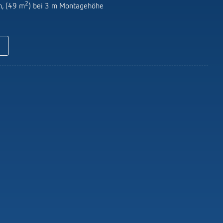
Fernbedienungen Melder / Strahler
2
m, (49 m
) bei 3 m Montagehöhe
Montagematerial Melder / Strahler
Mehr anzeigen
icht
LUXORliving