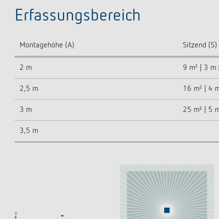
Erfassungsbereich
Montagehöhe (A)
Sitzend (S)
2 m
9 m² | 3 m
2,5 m
16 m² | 4 
3 m
25 m² | 5 
3,5 m