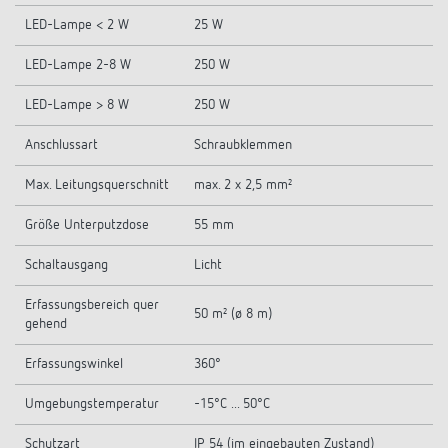
LED-Lampe < 2 W
25 W
LED-Lampe 2-8 W
250 W
LED-Lampe > 8 W
250 W
Anschlussart
Schraubklemmen
Max. Leitungsquerschnitt
max. 2 x 2,5 mm²
Größe Unterputzdose
55 mm
Schaltausgang
Licht
Erfassungsbereich quer
50 m² (ø 8 m)
gehend
Erfassungswinkel
360°
Umgebungstemperatur
-15°C ... 50°C
Schutzart
IP 54 (im eingebauten Zustand)