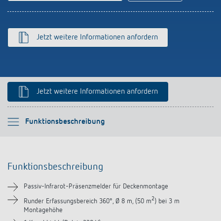
schalten
Historie
LUXORliving
Jetzt weitere Informationen anfordern
Jetzt weitere Informationen anfordern
Bitte auswählen
Funktionsbeschreibung
Funktionsbeschreibung
Funktionsbeschreibung
Technische Informationen
Passiv-Infrarot-Präsenzmelder für Deckenmontage
Downloads
2
Runder Erfassungsbereich 360°, Ø 8 m, (50 m
) bei 3 m
Montagehöhe