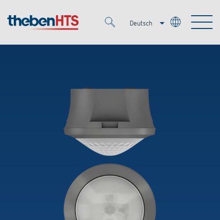
Deutsch
Italiano
Merkzettel (
0
)
Français
Produkte
OEM
KNX
Lösungen
Smart Home
OEM-Lösungen
DALI
Service
Ansprechpartner OEM
Zeit- und Lichtsteuerung
Präsenzmelder & Bewegungsmelder
Referenzen
Unternehmen
DALI-2 Lichtsteuerung
Mediathek
LED-Leuchten