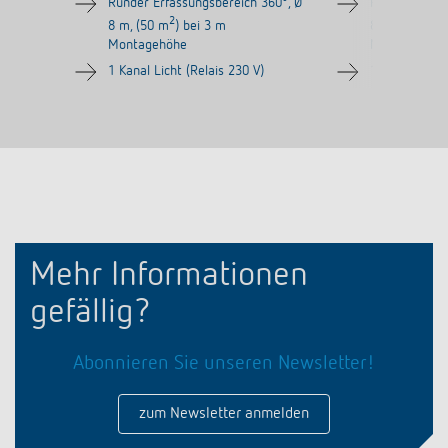
Runder Erfassungsbereich 360°, Ø
Runder Erfas
2
2
8 m, (50 m
) bei 3 m
8 m, (50 m
)
Montagehöhe
Montagehöh
1 Kanal Licht (Relais 230 V)
1 Kanal Licht
Mehr Informationen
gefällig?
Abonnieren Sie unseren Newsletter!
zum Newsletter anmelden