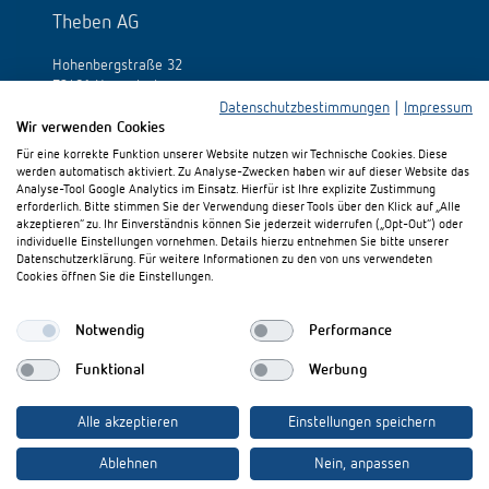
Theben AG
Hohenbergstraße 32
72401 Haigerloch
Deutschland
Datenschutzbestimmungen
|
Impressum
Wir verwenden Cookies
Tél.:
+49 (0)74 74/692-0
Für eine korrekte Funktion unserer Website nutzen wir Technische Cookies. Diese
Fax: +49 (0)74 74/692-150
werden automatisch aktiviert. Zu Analyse-Zwecken haben wir auf dieser Website das
E-Mail:
info@theben.de
Analyse-Tool Google Analytics im Einsatz. Hierfür ist Ihre explizite Zustimmung
erforderlich. Bitte stimmen Sie der Verwendung dieser Tools über den Klick auf „Alle
akzeptieren“ zu. Ihr Einverständnis können Sie jederzeit widerrufen („Opt-Out“) oder
individuelle Einstellungen vornehmen. Details hierzu entnehmen Sie bitte unserer
Datenschutzerklärung. Für weitere Informationen zu den von uns verwendeten
Cookies öffnen Sie die Einstellungen.
Besuchen Sie uns auf:
Notwendig
Performance
Funktional
Werbung
Alle akzeptieren
Einstellungen speichern
Ablehnen
Nein, anpassen
Impressum
Datenschutz