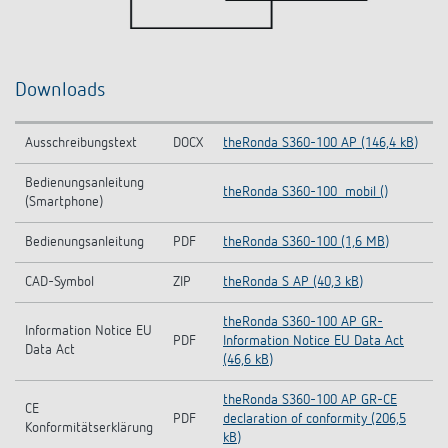
Downloads
Ausschreibungstext
DOCX
theRonda S360-100 AP (146,4 kB)
Bedienungsanleitung
theRonda S360-100_mobil ()
(Smartphone)
Bedienungsanleitung
PDF
theRonda S360-100 (1,6 MB)
CAD-Symbol
ZIP
theRonda S AP (40,3 kB)
theRonda S360-100 AP GR-
Information Notice EU
PDF
Information Notice EU Data Act
Data Act
(46,6 kB)
theRonda S360-100 AP GR-CE
CE
PDF
declaration of conformity (206,5
Konformitätserklärung
kB)