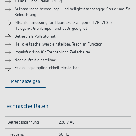
Zubehör
1 Kanal Licht (Relais 230 V)
Automatische bewegungs- und helligkeitsabhängige Steuerung für
Beleuchtung
Ähnliche Produkte
Mischlichtmessung für Fluoreszenzlampen (FL/PL/ESL),
Halogen-/Glühlampen und LEDs geeignet
Betrieb als Vollautomat
Helligkeitsschaltwert einstellbar, Teach-in Funktion
Impulsfunktion für Treppenlicht-Zeitschalter
Nachlaufzeit einstellbar
Erfassungsempfindlichkeit einstellbar
Mehr anzeigen
Technische Daten
Betriebsspannung
230 V AC
Frequenz
50 Hz