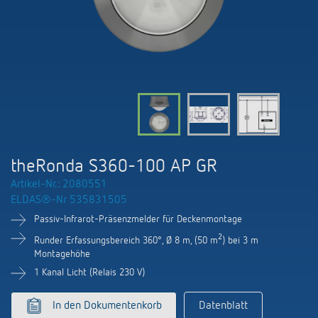
KNX-Systeme
Kontakt
Kataloge und Prospekte
Theben AG
Zeit- und Lichtsteuerung
Präsenzmelder und Bewegungsmelder
Katalogbestellung
Aktuelles
Produktfinder
Klimaregelung
Hotline
Klimaregelung
Fachseminare und Online-Trainings
Messe
Mediathek
Zubehör
Ansprechpartner
LEDs schalten und dimmen
Newsletter
Ausstellung, Präsentation und Schulung
LUXORliving
Ansprechpartnersuche Schweiz
Richtig lüften: CO2 Sensoren von Theben
theRonda S360-100 AP GR
Nachhaltigkeit
Vertrieb Weltweit
Artikel-Nr.: 2080551
Smart Metering
ELDAS®-Nr 535831505
Karriere bei ThebenHTS
Anfrage
Passiv-Infrarot-Präsenzmelder für Deckenmontage
Referenzen
Verbände und Institutionen
2
Runder Erfassungsbereich 360°, Ø 8 m, (50 m
) bei 3 m
Anfahrt
Montagehöhe
Apps von Theben
Umwelt
1 Kanal Licht (Relais 230 V)
Newsletter
Stromstossschalter: Licht effizient
In den Dokumentenkorb
Datenblatt
Design