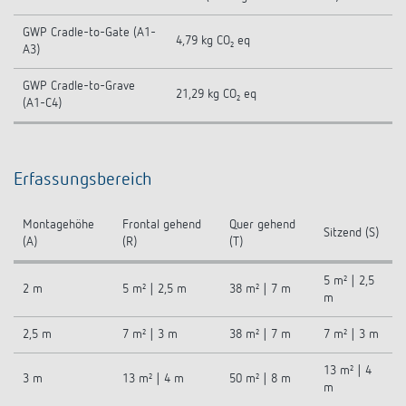
GWP Cradle-to-Gate (A1-
4,79 kg CO₂ eq
A3)
GWP Cradle-to-Grave
21,29 kg CO₂ eq
(A1-C4)
Erfassungsbereich
Montagehöhe
Frontal gehend
Quer gehend
Sitzend (S)
(A)
(R)
(T)
5 m² | 2,5
2 m
5 m² | 2,5 m
38 m² | 7 m
m
2,5 m
7 m² | 3 m
38 m² | 7 m
7 m² | 3 m
13 m² | 4
3 m
13 m² | 4 m
50 m² | 8 m
m