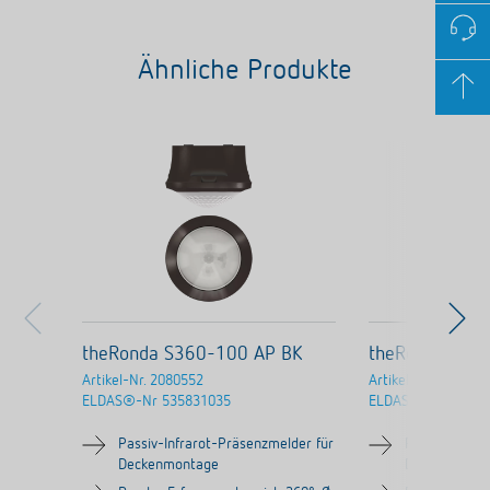
Ähnliche Produkte
theRonda S360-100 AP BK
theRonda S36
Artikel-Nr.
2080552
Artikel-Nr.
208055
ELDAS®-Nr
535831035
ELDAS®-Nr
53583
Passiv-Infrarot-Präsenzmelder für
Passiv-Infrar
Deckenmontage
Deckenmont