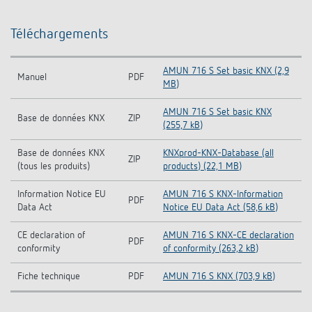
Téléchargements
AMUN 716 S Set basic KNX (2,9
Manuel
PDF
MB)
AMUN 716 S Set basic KNX
Base de données KNX
ZIP
(255,7 kB)
Base de données KNX
KNXprod-KNX-Database (all
ZIP
(tous les produits)
products) (22,1 MB)
Information Notice EU
AMUN 716 S KNX-Information
PDF
Data Act
Notice EU Data Act (58,6 kB)
CE declaration of
AMUN 716 S KNX-CE declaration
PDF
conformity
of conformity (263,2 kB)
Fiche technique
PDF
AMUN 716 S KNX (703,9 kB)