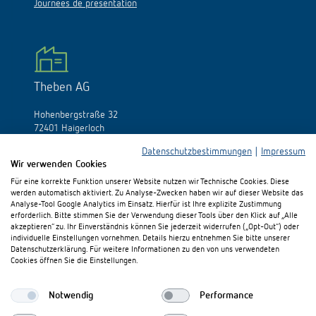
Journées de présentation
Theben AG
Hohenbergstraße 32
72401 Haigerloch
Allemagne
Datenschutzbestimmungen
|
Impressum
Wir verwenden Cookies
Tél.:
+49 (0)74 74/692-0
Fax: +49 (0)74 74/692-150
Für eine korrekte Funktion unserer Website nutzen wir Technische Cookies. Diese
E-Mail:
info@theben.de
werden automatisch aktiviert. Zu Analyse-Zwecken haben wir auf dieser Website das
Analyse-Tool Google Analytics im Einsatz. Hierfür ist Ihre explizite Zustimmung
erforderlich. Bitte stimmen Sie der Verwendung dieser Tools über den Klick auf „Alle
akzeptieren“ zu. Ihr Einverständnis können Sie jederzeit widerrufen („Opt-Out“) oder
individuelle Einstellungen vornehmen. Details hierzu entnehmen Sie bitte unserer
Datenschutzerklärung. Für weitere Informationen zu den von uns verwendeten
Cookies öffnen Sie die Einstellungen.
S'il vous plaît visitez-nous sur:
Notwendig
Performance