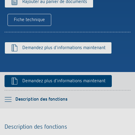
Rajouter au panier de documents
Historique
Fiche technique
Demandez plus d'informations maintenant
Demandez plus d'informations maintenant
Veuillez sélectionner
Description des fonctions
Description des fonctions
Description des fonctions
Informations techniques