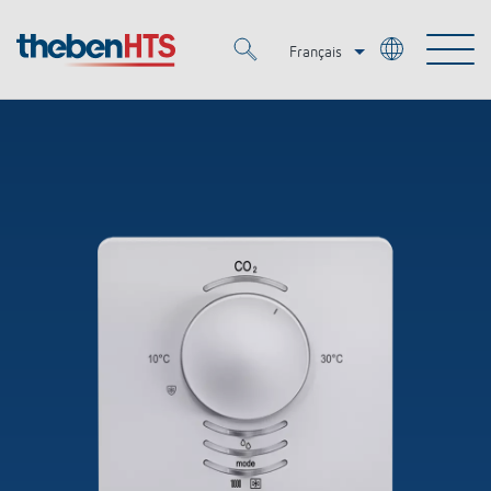
Français
Deutsch
Merkzettel (
0
)
Italiano
Produits
OEM
KNX
Solutions
Smart Home
Solutions OEM
DALI
Service
OEM Experts
Contrôle du temps et de la lumière
Détecteurs de présence et de mouvement
Références
Entreprise
Commande d'éclairage DALI-2
Médiathèque
Spots LED