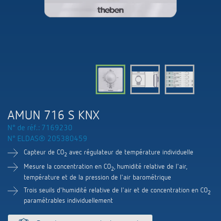
Systèmes KNX
Contact
Catalogues et prospectus
Theben AG
Contrôle du temps et de la lumière
Détecteurs de présence et de mouvement
Commande de catalogue
Nouveautés
Recherche de produits
Régulation de chauffage
Hotline
Commutation et variation fiables des LED
Séminaires techniques et formation online
Salons professionnels
Médiathèque
Accessoires
Interlocuteur
Les capteurs de CO2
Newsletter
Exposition, présentation et formation
LUXORliving
Conseiller de vente dans votre région
Smart Metering
AMUN 716 S KNX
Durabilité
Distribution dans le monde
N° de réf.: 7169230
Régulation de la température
N° ELDAS® 205380459
Carrières chez ThebenHTS
Demande
Capteur de CO
avec régulateur de température individuelle
Références
2
Associations
Mesure la concentration en CO
, humidité relative de l'air,
Itineraire
2
température et de la pression de l'air barométrique
Application de Theben
Environnement
Trois seuils d'humidité relative de l'air et de concentration en CO
2
Newsletter
paramétrables individuellement
Télérupteur impulsionnel OKTO de Theben
Design