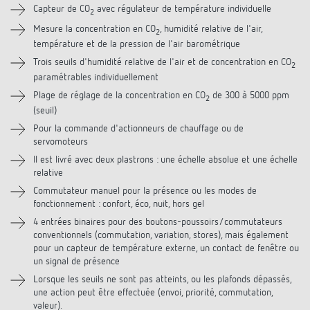
Capteur de CO
avec régulateur de température individuelle
2
Téléchargements
Mesure la concentration en CO
, humidité relative de l'air,
2
température et de la pression de l'air barométrique
Accessoires
Trois seuils d'humidité relative de l'air et de concentration en CO
2
paramétrables individuellement
Plage de réglage de la concentration en CO
de 300 à 5000 ppm
2
(seuil)
Pour la commande d'actionneurs de chauffage ou de
servomoteurs
Il est livré avec deux plastrons : une échelle absolue et une échelle
relative
Commutateur manuel pour la présence ou les modes de
fonctionnement : confort, éco, nuit, hors gel
4 entrées binaires pour des boutons-poussoirs/commutateurs
conventionnels (commutation, variation, stores), mais également
pour un capteur de température externe, un contact de fenêtre ou
un signal de présence
Lorsque les seuils ne sont pas atteints, ou les plafonds dépassés,
une action peut être effectuée (envoi, priorité, commutation,
valeur).