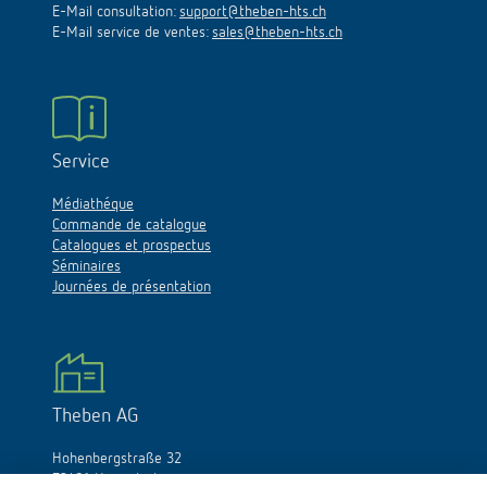
E-Mail consultation:
support@theben-hts.ch
E-Mail service de ventes:
sales@theben-hts.ch
Service
Médiathéque
Commande de catalogue
Catalogues et prospectus
Séminaires
Journées de présentation
Theben AG
Hohenbergstraße 32
72401 Haigerloch