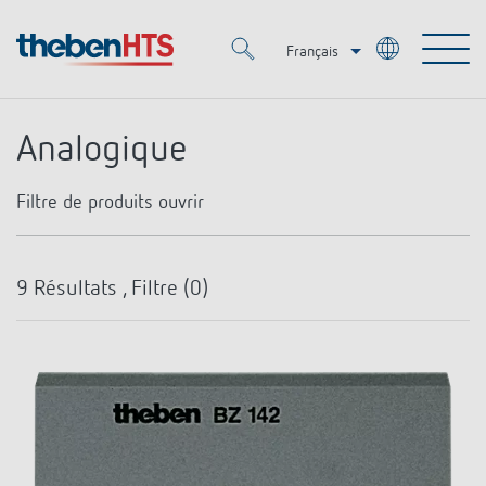
Français
Deutsch
Merkzettel (
0
)
Analogique
Italiano
Produits
Filtre de produits
ouvrir
OEM
KNX
Type de montage
9
Résultats , Filtre (
0
)
Solutions
Smart Home
Solutions OEM
Rail DIN
DALI
Encastrement en façade de tableau
Service
OEM Experts
Contrôle du temps et de la lumière
Détecteurs de présence et de mouvement
Références
Entreprise
Commande d'éclairage DALI-2
Médiathèque
Spots LED