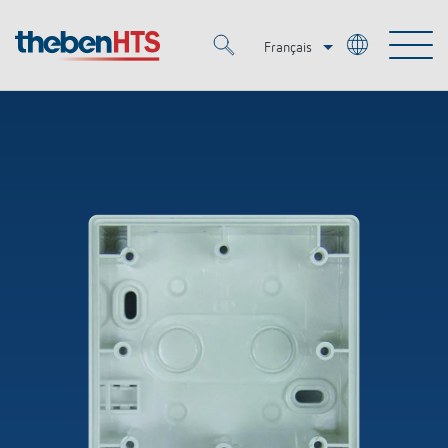
Français
Deutsch
Merkzettel (
0
)
Italiano
Produits
OEM
KNX
Solutions
Smart Home
Solutions OEM
DALI
Service
OEM Experts
Contrôle du temps et de la lumière
Détecteurs de présence et de mouvement
Références
Entreprise
Commande d'éclairage DALI-2
Médiathèque
Spots LED