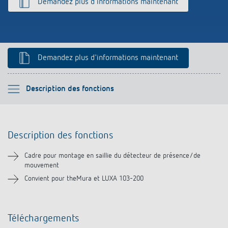
Demandez plus d'informations maintenant
Historique
Demandez plus d'informations maintenant
Veuillez sélectionner
Description des fonctions
Description des fonctions
Description des fonctions
Téléchargements
Cadre pour montage en saillie du détecteur de présence/de
mouvement
Produits similaires
Convient pour theMura et LUXA 103-200
Téléchargements