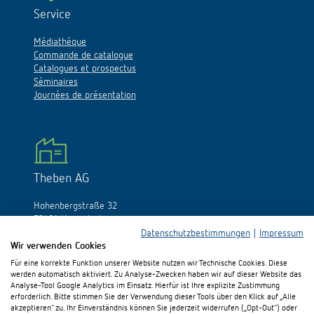
Service
Médiathéque
Commande de catalogue
Catalogues et prospectus
Séminaires
Journées de présentation
Theben AG
Hohenbergstraße 32
72401 Haigerloch
Allemagne
Datenschutzbestimmungen
|
Impressum
Wir verwenden Cookies
Tél.:
+49 (0)74 74/692-0
Für eine korrekte Funktion unserer Website nutzen wir Technische Cookies. Diese
Fax: +49 (0)74 74/692-150
werden automatisch aktiviert. Zu Analyse-Zwecken haben wir auf dieser Website das
E-Mail:
info@theben.de
Analyse-Tool Google Analytics im Einsatz. Hierfür ist Ihre explizite Zustimmung
erforderlich. Bitte stimmen Sie der Verwendung dieser Tools über den Klick auf „Alle
akzeptieren“ zu. Ihr Einverständnis können Sie jederzeit widerrufen („Opt-Out“) oder