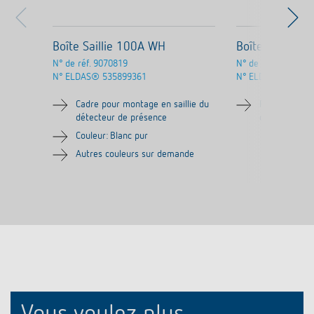
Boîte Saillie 100A WH
Boîte Saillie 
N° de réf.
9070819
N° de réf.
9070986
N° ELDAS®
535899361
N° ELDAS®
Cadre pour montage en saillie du
Plaque d'ada
détecteur de présence
détecteur d
Couleur: Blanc pur
Autres couleurs sur demande