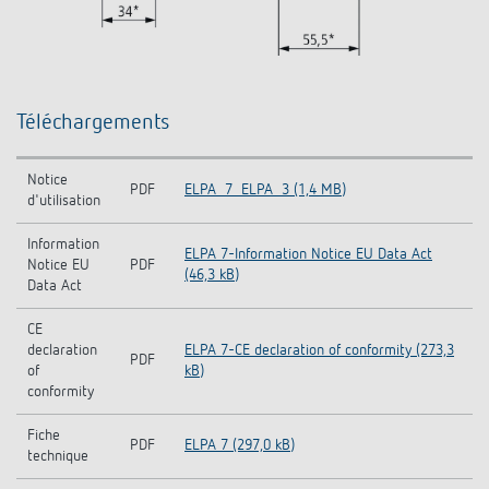
Téléchargements
Notice
PDF
ELPA_7_ELPA_3 (1,4 MB)
d'utilisation
Information
ELPA 7-Information Notice EU Data Act
Notice EU
PDF
(46,3 kB)
Data Act
CE
declaration
ELPA 7-CE declaration of conformity (273,3
PDF
of
kB)
conformity
Fiche
PDF
ELPA 7 (297,0 kB)
technique