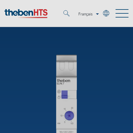
Français
Deutsch
Merkzettel (
0
)
Italiano
Produits
OEM
KNX
Solutions
Smart Home
Solutions OEM
DALI
Service
OEM Experts
Contrôle du temps et de la lumière
Détecteurs de présence et de mouvement
Références
Entreprise
Commande d'éclairage DALI-2
Médiathèque
Spots LED