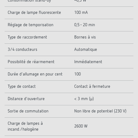
Consommation stand-by
~0,3 W
Charge de lampe fluorescente
100 mA
Réglage de temporisation
0,5 - 20 min
Type de raccordement
Bornes à vis
3/4 conducteurs
Automatique
Possibilité de réarmement
Immédiatement
Durée d'allumage en pour cent
100
Type de contact
Contact à fermeture
Distance d'ouverture
< 3 mm (µ)
Sortie de commutation
Non libre de potentiel (230 V)
Charge de lampes à
2600 W
incand./halogène