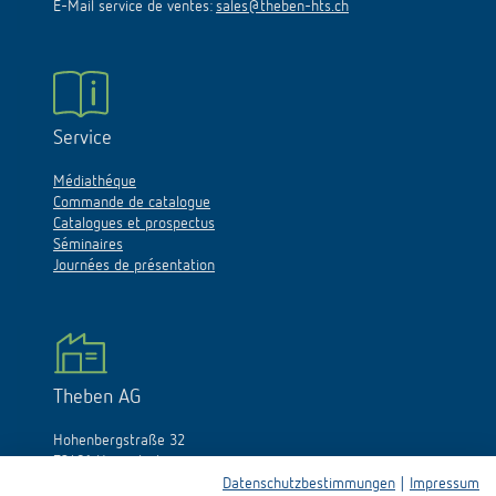
E-Mail service de ventes:
sales@theben-hts.ch
Service
Médiathéque
Commande de catalogue
Catalogues et prospectus
Séminaires
Journées de présentation
Theben AG
Hohenbergstraße 32
72401 Haigerloch
Allemagne
Datenschutzbestimmungen
|
Impressum