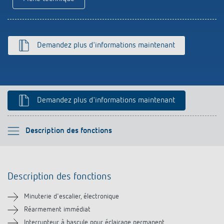
Historique
Demandez plus d'informations maintenant
Demandez plus d'informations maintenant
Veuillez sélectionner
Description des fonctions
Description des fonctions
Description des fonctions
Informations techniques
Minuterie d'escalier, électronique
Téléchargements
Réarmement immédiat
Interrupteur à bascule pour éclairage permanent