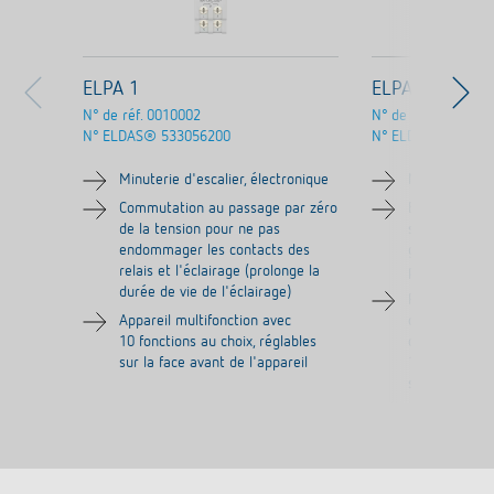
ELPA 1
ELPA 3
N° de réf.
0010002
N° de réf.
0030002
N° ELDAS®
533056200
N° ELDAS®
53305
Minuterie d'escalier, électronique
Minuterie d'e
Commutation au passage par zéro
Entrée multit
de la tension pour ne pas
supplémentair
endommager les contacts des
galvanique p
relais et l'éclairage (prolonge la
par ex. pour 
durée de vie de l'éclairage)
Préavis d'ext
Appareil multifonction avec
clignotement 
10 fonctions au choix, réglables
conformément
sur la face avant de l'appareil
18015-2 pour 
soudaine