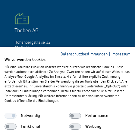
Theben AG
Hohenbergstraße 32
72401 Haigerloch
Allemagne
Datenschutzbestimmungen
|
Impressum
Wir verwenden Cookies
Tél.:
+49 (0)74 74/692-0
Für eine korrekte Funktion unserer Website nutzen wir Technische Cookies. Diese
Fax: +49 (0)74 74/692-150
werden automatisch aktiviert. Zu Analyse-Zwecken haben wir auf dieser Website das
E-Mail:
info@theben.de
Analyse-Tool Google Analytics im Einsatz. Hierfür ist Ihre explizite Zustimmung
erforderlich. Bitte stimmen Sie der Verwendung dieser Tools über den Klick auf „Alle
akzeptieren“ zu. Ihr Einverständnis können Sie jederzeit widerrufen („Opt-Out“) oder
individuelle Einstellungen vornehmen. Details hierzu entnehmen Sie bitte unserer
Datenschutzerklärung. Für weitere Informationen zu den von uns verwendeten
Cookies öffnen Sie die Einstellungen.
S'il vous plaît visitez-nous sur:
Notwendig
Performance
Funktional
Werbung