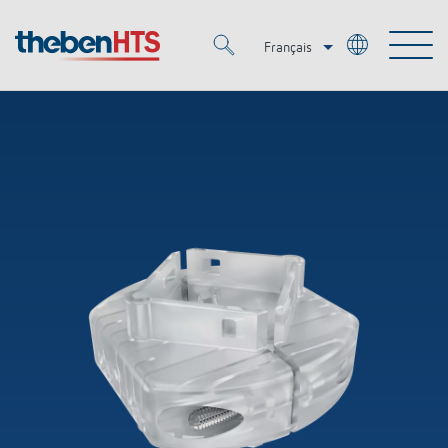
Français
Deutsch
Merkzettel (
0
)
Italiano
Produits
OEM
KNX
Solutions
Smart Home
Solutions OEM
DALI
Service
OEM Experts
Contrôle du temps et de la lumière
Détecteurs de présence et de mouvement
Références
Entreprise
Commande d'éclairage DALI-2
Médiathèque
Spots LED