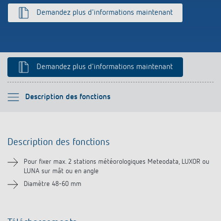
Demandez plus d'informations maintenant
Historique
Demandez plus d'informations maintenant
Veuillez sélectionner
Description des fonctions
Description des fonctions
Description des fonctions
Téléchargements
Pour fixer max. 2 stations météorologiques Meteodata, LUXOR ou
LUNA sur mât ou en angle
Diamètre 48-60 mm