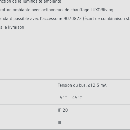
nction de la luminosité ambiante
érature ambiante avec actionneurs de chauffage LUXORliving
tandard possible avec l'accessoire 9070822 (écart de combinaison 
 la livraison
Tension du bus, ≤12,5 mA
-5°C ... 45°C
IP 20
III