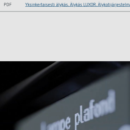
PDF
Yksinkertaisesti älykäs. Älykäs LUXOR. Älykotijärjestel