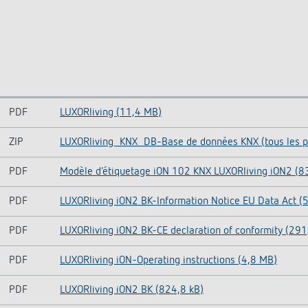
PDF
LUXORliving (11,4 MB)
ZIP
LUXORliving_KNX_DB-Base de données KNX (tous les pr
PDF
Modèle d‘étiquetage iON 102 KNX LUXORliving iON2 (8
PDF
LUXORliving iON2 BK-Information Notice EU Data Act (
PDF
LUXORliving iON2 BK-CE declaration of conformity (291
PDF
LUXORliving iON-Operating instructions (4,8 MB)
PDF
LUXORliving iON2 BK (824,8 kB)