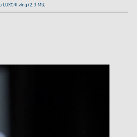
mä LUXORliving (2,3 MB)