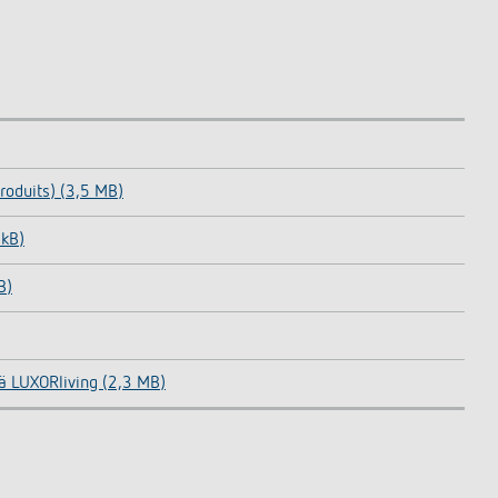
oduits) (3,5 MB)
 kB)
B)
mä LUXORliving (2,3 MB)