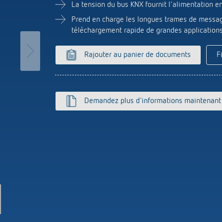
La tension du bus KNX fournit l'alimentation e
Capteurs
es programmables analogiques
Prend en charge les longues trames de message
ies d'escalier
téléchargement rapide de grandes application
que
ur
ir plus
Rajouter au panier de documents
F
s Theben
te postale du passé
tion de Theben
Télérupteur impulsio
nniversaire « 100 ans dans
OKTO de Theben
Demandez plus d'informations maintenant
atisation des bâtiments »
y
rs of change - le film
lay
prise
s
ir plus
K top3
ir plus