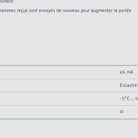
âtiment
légrammes reçus sont envoyés de nouveau pour augmenter la portée
≤4 mA
Encastré
-5°C ... 
III