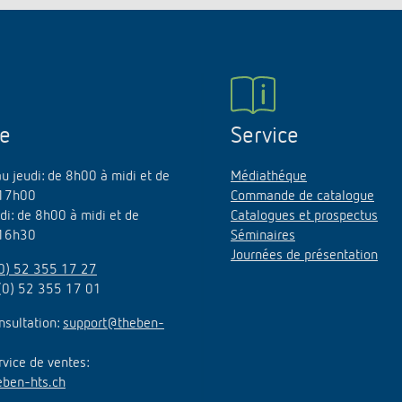
ne
Service
au jeudi: de 8h00 à midi et de
Médiathéque
17h00
Commande de catalogue
di: de 8h00 à midi et de
Catalogues et prospectus
16h30
Séminaires
Journées de présentation
0) 52 355 17 27
(0) 52 355 17 01
nsultation:
support@theben-
rvice de ventes:
eben-hts.ch