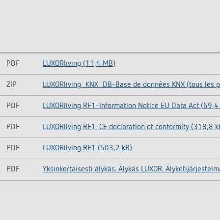
PDF
LUXORliving (11,4 MB)
ZIP
LUXORliving_KNX_DB-Base de données KNX (tous les pr
PDF
LUXORliving RF1-Information Notice EU Data Act (69,4
PDF
LUXORliving RF1-CE declaration of conformity (318,8 k
PDF
LUXORliving RF1 (503,2 kB)
PDF
Yksinkertaisesti älykäs. Älykäs LUXOR. Älykotijärjestel