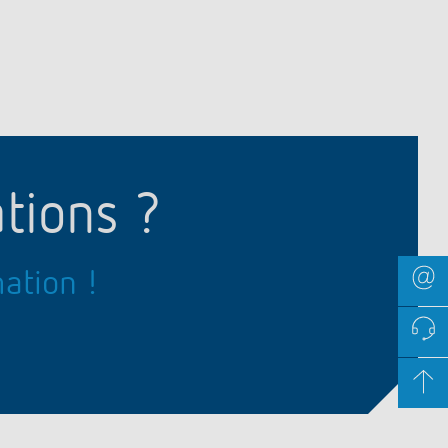
tions ?
ation !