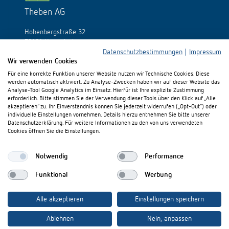
Theben AG
Hohenbergstraße 32
72401 Haigerloch
Allemagne
Datenschutzbestimmungen
|
Impressum
Wir verwenden Cookies
Tél.:
+49 (0)74 74/692-0
Für eine korrekte Funktion unserer Website nutzen wir Technische Cookies. Diese
Fax: +49 (0)74 74/692-150
werden automatisch aktiviert. Zu Analyse-Zwecken haben wir auf dieser Website das
E-Mail:
info@theben.de
Analyse-Tool Google Analytics im Einsatz. Hierfür ist Ihre explizite Zustimmung
erforderlich. Bitte stimmen Sie der Verwendung dieser Tools über den Klick auf „Alle
akzeptieren“ zu. Ihr Einverständnis können Sie jederzeit widerrufen („Opt-Out“) oder
individuelle Einstellungen vornehmen. Details hierzu entnehmen Sie bitte unserer
Datenschutzerklärung. Für weitere Informationen zu den von uns verwendeten
Cookies öffnen Sie die Einstellungen.
S'il vous plaît visitez-nous sur:
Notwendig
Performance
Funktional
Werbung
Alle akzeptieren
Einstellungen speichern
Ablehnen
Nein, anpassen
Mentions légales
Protection des données