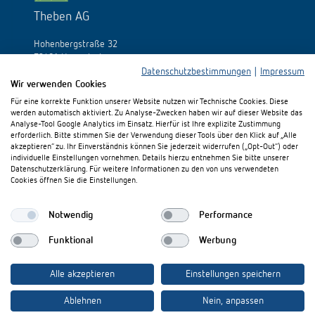
Theben AG
Hohenbergstraße 32
72401 Haigerloch
Allemagne
Datenschutzbestimmungen
|
Impressum
Wir verwenden Cookies
Tél.:
+49 (0)74 74/692-0
Für eine korrekte Funktion unserer Website nutzen wir Technische Cookies. Diese
Fax: +49 (0)74 74/692-150
werden automatisch aktiviert. Zu Analyse-Zwecken haben wir auf dieser Website das
E-Mail:
info@theben.de
Analyse-Tool Google Analytics im Einsatz. Hierfür ist Ihre explizite Zustimmung
erforderlich. Bitte stimmen Sie der Verwendung dieser Tools über den Klick auf „Alle
akzeptieren“ zu. Ihr Einverständnis können Sie jederzeit widerrufen („Opt-Out“) oder
individuelle Einstellungen vornehmen. Details hierzu entnehmen Sie bitte unserer
Datenschutzerklärung. Für weitere Informationen zu den von uns verwendeten
Cookies öffnen Sie die Einstellungen.
S'il vous plaît visitez-nous sur:
Notwendig
Performance
Funktional
Werbung
Alle akzeptieren
Einstellungen speichern
Ablehnen
Nein, anpassen
Mentions légales
Protection des données