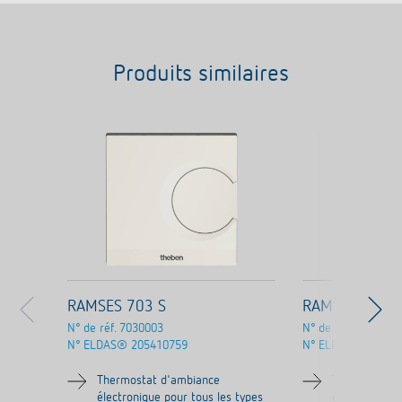
Produits similaires
RAMSES 703 S
RAMSES 706 S
N° de réf.
7030003
N° de réf.
7060003
N° ELDAS®
205410759
N° ELDAS®
20541
Thermostat d'ambiance
Thermostat 
électronique pour tous les types
électronique 