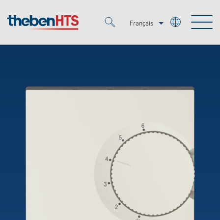
Français
Deutsch
Merkzettel (
0
)
Italiano
Produits
OEM
KNX
Solutions
Smart Home
Solutions OEM
DALI
Service
OEM Experts
Contrôle du temps et de la lumière
Détecteurs de présence et de mouvement
Références
Entreprise
Commande d'éclairage DALI-2
Médiathèque
Spots LED