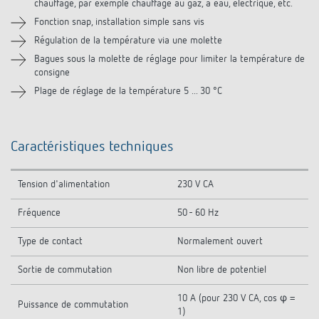
chauffage, par exemple chauffage au gaz, à eau, électrique, etc.
Téléchargements
Fonction snap, installation simple sans vis
Régulation de la température via une molette
Accessoires
Bagues sous la molette de réglage pour limiter la température de
consigne
Produits similaires
Plage de réglage de la température 5 ... 30 °C
Caractéristiques techniques
Tension d'alimentation
230 V CA
Fréquence
50 - 60 Hz
Type de contact
Normalement ouvert
Sortie de commutation
Non libre de potentiel
10 A (pour 230 V CA, cos φ =
Puissance de commutation
1)