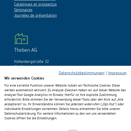
Catalogues et prospectus
Séminaires
Journées de présentation
Theben AG
Hohenbergstraße 32
72401 Haigerloch
Allemagne
Datenschutzbestimmungen
|
Impressum
Wir verwenden Cookies
Tél.:
+49 (0)74 74/692-0
Für eine korrekte Funktion unserer Website nutzen wir Technische Cookies. Diese
Fax: +49 (0)74 74/692-150
werden automatisch aktiviert. Zu Analyse-Zwecken haben wir auf dieser Website das
E-Mail:
info@theben.de
Analyse-Tool Google Analytics im Einsatz. Hierfür ist Ihre explizite Zustimmung
erforderlich. Bitte stimmen Sie der Verwendung dieser Tools über den Klick auf „Alle
akzeptieren“ zu. Ihr Einverständnis können Sie jederzeit widerrufen („Opt-Out“) oder
individuelle Einstellungen vornehmen. Details hierzu entnehmen Sie bitte unserer
Datenschutzerklärung. Für weitere Informationen zu den von uns verwendeten
Cookies öffnen Sie die Einstellungen.
S'il vous plaît visitez-nous sur: