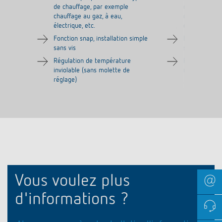
de chauffage, par exemple
de chauffage
chauffage au gaz, à eau,
chauffage au 
électrique, etc.
électrique, et
Fonction snap, installation simple
Fonction snap
sans vis
sans vis
Régulation de température
Régulation de
inviolable (sans molette de
une molette
réglage)
Vous voulez plus
d'informations ?