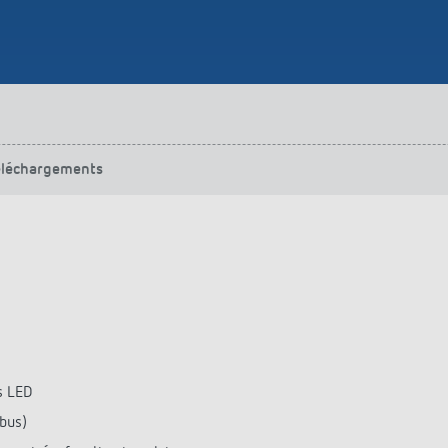
éléchargements
s LED
bus)