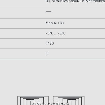
Oui, si tous les canaux TBTS commuten
Module FIX1
-5°C ... 45°C
IP 20
II