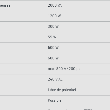
mpensée
2000 VA
1200 W
300 W
55 W
600 W
600 W
max. 800 A / 200 µs
240 V AC
Libre de potentiel
Possible