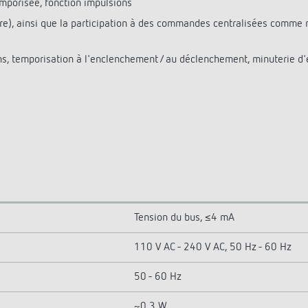
mporisée, fonction impulsions
ure), ainsi que la participation à des commandes centralisées comm
s, temporisation à l'enclenchement / au déclenchement, minuterie d'e
Tension du bus, ≤4 mA
110 V AC - 240 V AC, 50 Hz - 60 Hz
50 - 60 Hz
~0,3 W