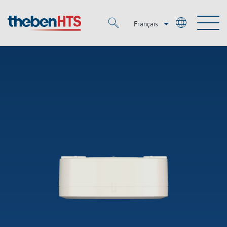
Français
Deutsch
Merkzettel (
0
)
Italiano
Produits
OEM
KNX
Solutions
Smart Home
Solutions OEM
DALI
Service
OEM Experts
Contrôle du temps et de la lumière
Détecteurs de présence et de mouvement
Références
Entreprise
Commande d'éclairage DALI-2
Médiathèque
Spots LED