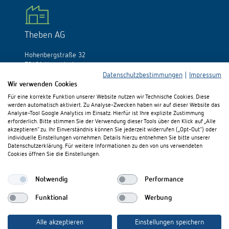
Theben AG
Hohenbergstraße 32
72401 Haigerloch
Allemagne
Datenschutzbestimmungen
|
Impressum
Wir verwenden Cookies
Tél.:
+49 (0)74 74/692-0
Für eine korrekte Funktion unserer Website nutzen wir Technische Cookies. Diese
Fax: +49 (0)74 74/692-150
werden automatisch aktiviert. Zu Analyse-Zwecken haben wir auf dieser Website das
E-Mail:
info@theben.de
Analyse-Tool Google Analytics im Einsatz. Hierfür ist Ihre explizite Zustimmung
erforderlich. Bitte stimmen Sie der Verwendung dieser Tools über den Klick auf „Alle
akzeptieren“ zu. Ihr Einverständnis können Sie jederzeit widerrufen („Opt-Out“) oder
individuelle Einstellungen vornehmen. Details hierzu entnehmen Sie bitte unserer
Datenschutzerklärung. Für weitere Informationen zu den von uns verwendeten
Cookies öffnen Sie die Einstellungen.
S'il vous plaît visitez-nous sur:
Notwendig
Performance
Funktional
Werbung
Alle akzeptieren
Einstellungen speichern