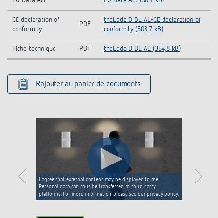
EU Data Act
EU Data Act (58,7 kB)
CE declaration of
theLeda D BL AL-CE declaration of
PDF
conformity
conformity (503,7 kB)
Fiche technique
PDF
theLeda D BL AL (354,8 kB)
Rajouter au panier de documents
I agree that external content may be displayed to me.
Personal data can thus be transferred to third party
platforms. For more information, please see our privacy policy.