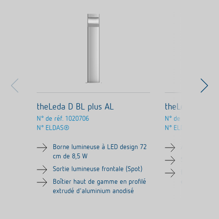
theLeda D BL plus AL
theLeda D SL 
N° de réf.
1020706
N° de réf.
1020701
N° ELDAS®
N° ELDAS®
Borne lumineuse à LED design 72
Appliques à 
cm de 8,5 W
Sortie lumine
Sortie lumineuse frontale (Spot)
Boîtier haut 
Boîtier haut de gamme en profilé
extrudé d'al
extrudé d'aluminium anodisé