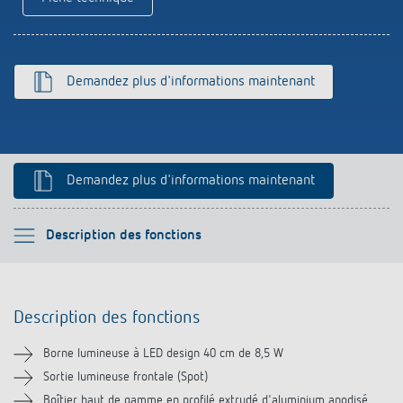
Historique
Demandez plus d'informations maintenant
Demandez plus d'informations maintenant
Veuillez sélectionner
Description des fonctions
Description des fonctions
Description des fonctions
Informations techniques
Borne lumineuse à LED design 40 cm de 8,5 W
Téléchargements
Sortie lumineuse frontale (Spot)
Boîtier haut de gamme en profilé extrudé d'aluminium anodisé