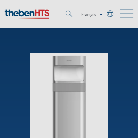
Français
Deutsch
Merkzettel (
0
)
Italiano
Produits
OEM
KNX
Solutions
Smart Home
Solutions OEM
DALI
Service
OEM Experts
Contrôle du temps et de la lumière
Détecteurs de présence et de mouvement
Références
Entreprise
Commande d'éclairage DALI-2
Médiathèque
Spots LED