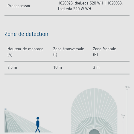
1020923, theLeda S20 WH | 1020933,
Predeccessor
theLeda S20 W WH
Zone de détection
Hauteur de montage
Zone transversale
Zone frontale
(A)
(t)
(R)
2,5 m
10 m
3 m