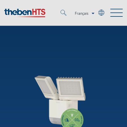
Français
Deutsch
Merkzettel (
0
)
Italiano
Produits
OEM
KNX
Solutions
Smart Home
Solutions OEM
DALI
Service
OEM Experts
Contrôle du temps et de la lumière
Détecteurs de présence et de mouvement
Références
Entreprise
Commande d'éclairage DALI-2
Médiathèque
Spots LED