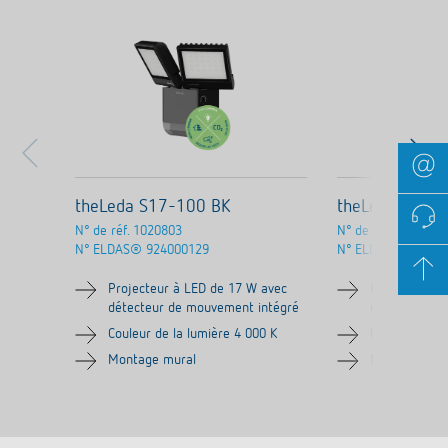
theLeda S17-100 BK
theLeda S8-1
N° de réf.
1020803
N° de réf.
1020801
N° ELDAS®
924000129
N° ELDAS®
92400
Projecteur à LED de 17 W avec
Projecteur à
détecteur de mouvement intégré
détecteur de
Couleur de la lumière 4 000 K
Couleur de la
Montage mural
Montage mur