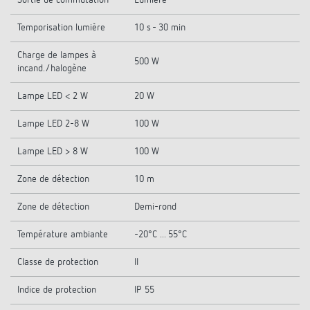
Sortie de commutation
Lumière
Temporisation lumière
10 s - 30 min
Charge de lampes à
500 W
incand./halogène
Lampe LED < 2 W
20 W
Lampe LED 2-8 W
100 W
Lampe LED > 8 W
100 W
Zone de détection
10 m
Zone de détection
Demi-rond
Température ambiante
-20°C ... 55°C
Classe de protection
II
Indice de protection
IP 55