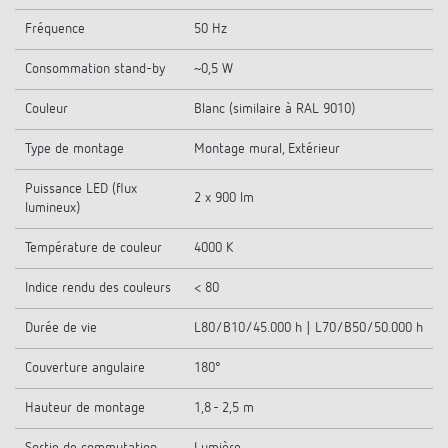
Fréquence
50 Hz
Consommation stand-by
~0,5 W
Couleur
Blanc (similaire à RAL 9010)
Type de montage
Montage mural, Extérieur
Puissance LED (flux
2 x 900 lm
lumineux)
Température de couleur
4000 K
Indice rendu des couleurs
< 80
Durée de vie
L80/B10/45.000 h | L70/B50/50.000 h
Couverture angulaire
180°
Hauteur de montage
1,8 - 2,5 m