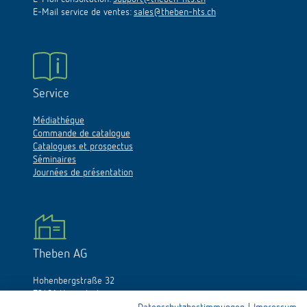
E-Mail service de ventes:
sales@theben-hts.ch
Service
Médiathéque
Commande de catalogue
Catalogues et prospectus
Séminaires
Journées de présentation
Theben AG
Hohenbergstraße 32
72401 Haigerloch