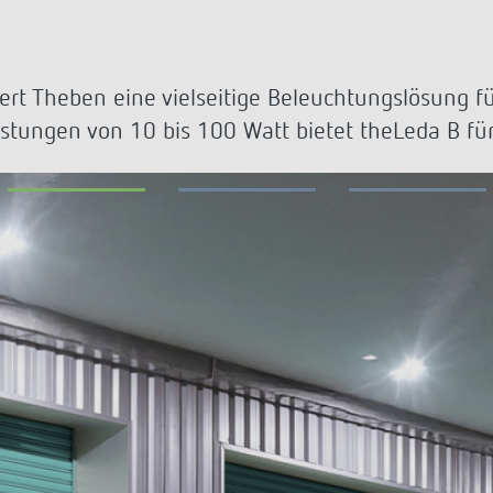
licht-Zeitschalter
Sensorik
r
nzeigen
rt Theben eine vielseitige Beleuchtungslösung fü
on Theben
Stromstossschalter: L
istungen von 10 bis 100 Watt bietet theLeda B fü
effizient schalten
hre Theben
y
ehmensfilm
lay
msbuch „100 Jahre Building
s
tion“
K top3
ten
nzeigen
nzeigen