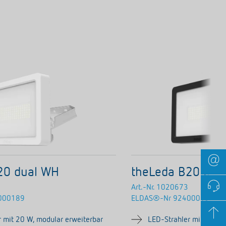
20 dual WH
theLeda B20 dua
Art.-Nr.
1020673
000189
ELDAS®-Nr
924000199
 mit 20 W, modular erweiterbar
LED-Strahler mit 20 W,