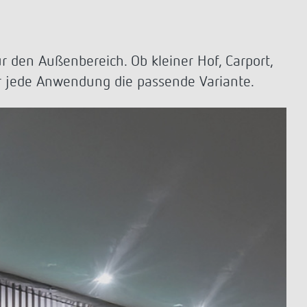
Fernbedienungen Melder / Strahler
Montagematerial Melder / Strahler
Mehr anzeigen
r den Außenbereich. Ob kleiner Hof, Carport,
icht
LUXORliving
r jede Anwendung die passende Variante.