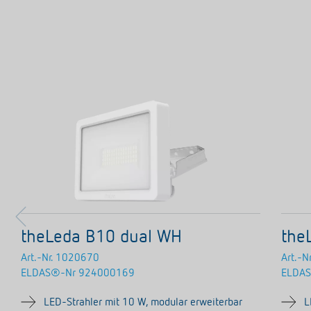
theLeda B10 dual WH
the
Art.-Nr.
1020670
Art.-Nr
ELDAS®-Nr
924000169
ELDA
LED-Strahler mit 10 W, modular erweiterbar
L