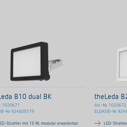
Leda B10 dual BK
theLeda B
.
1020671
Art.-Nr.
1020672
S®-Nr
924000179
ELDAS®-Nr
924
ED-Strahler mit 10 W, modular erweiterbar
LED-Strahler