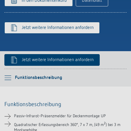
In den Dokumentenkorb
Datenblatt
schalten
Historie
LUXORliving
Jetzt weitere Informationen anfordern
Jetzt weitere Informationen anfordern
Bitte auswählen
Funktionsbeschreibung
Funktionsbeschreibung
Funktionsbeschreibung
Technische Informationen
Passiv-Infrarot-Präsenzmelder für Deckenmontage UP
Downloads
2
Quadratischer Erfassungsbereich 360°, 7 x 7 m, (49 m
) bei 3 m
Montagehöhe