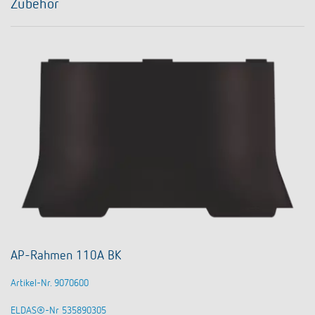
Zubehör
AP-Rahmen 110A BK
Artikel-Nr. 9070600
ELDAS®-Nr 535890305