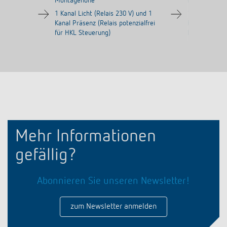
Montagehöhe
Montagehöh
1 Kanal Licht (Relais 230 V) und 1
1 Kanal Licht
Kanal Präsenz (Relais potenzialfrei
Kanal Präsenz
für HKL Steuerung)
für HKL Steu
Mehr Informationen
gefällig?
Abonnieren Sie unseren Newsletter!
zum Newsletter anmelden