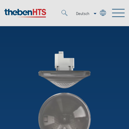
Deutsch
Italiano
Merkzettel (
0
)
Français
Produkte
OEM
KNX
Lösungen
Smart Home
OEM-Lösungen
DALI
Service
Ansprechpartner OEM
Zeit- und Lichtsteuerung
Präsenzmelder & Bewegungsmelder
Referenzen
Unternehmen
DALI-2 Lichtsteuerung
Mediathek
LED-Leuchten