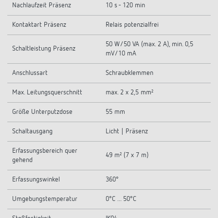
Nachlaufzeit Präsenz
10 s - 120 min
Kontaktart Präsenz
Relais potenzialfrei
50 W/50 VA (max. 2 A), min. 0,5
Schaltleistung Präsenz
mV/10 mA
Anschlussart
Schraubklemmen
Max. Leitungsquerschnitt
max. 2 x 2,5 mm²
Größe Unterputzdose
55 mm
Schaltausgang
Licht | Präsenz
Erfassungsbereich quer
49 m² (7 x 7 m)
gehend
Erfassungswinkel
360°
Umgebungstemperatur
0°C ... 50°C