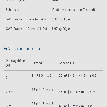
Stoßfestigkeit
IK04
Schutzart
IP 40 (im eingebauten Zustand)
GWP Cradle-to-Gate (A1-A3)
5,32 kg CO₂ eq
GWP Cradle-to-Grave (A1-C4)
8,97 kg CO₂ eq
Erfassungsbereich
Montagehöhe
Sitzend (S)
Gehend (T)
(A)
9 m² | 3 m x 3
20 m² | 4,5 m x 4,5 m ± 0,5
2 m
m
m
16 m² | 4 m x 4
2,5 m
36 m² | 6 m x 6 m ± 0,5 m
m
25 m² | 5 m x 5
3 m
49 m² | 7 m x 7 m ± 1 m