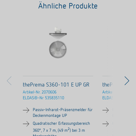
Ähnliche Produkte
thePrema S360-101 E UP GR
thePrema S36
Artikel-Nr.
2070606
Artikel-Nr.
207060
ELDAS®-Nr
535835110
ELDAS®-Nr
53583
Passiv-Infrarot-Präsenzmelder für
Passiv-Infrar
Deckenmontage UP
Deckenmont
Quadratischer Erfassungsbereich
Quadratische
2
360°, 7 x 7 m, (49 m
) bei 3 m
360°, 7 x 7 m