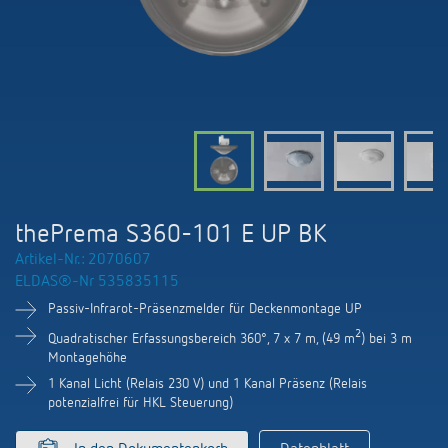
KNX-Systeme
Kontakt
Kataloge und Prospekte
Theben AG
Zeit- und Lichtsteuerung
Präsenzmelder und Bewegungsmelder
Katalogbestellung
Aktuelles
Produktfinder
Klimaregelung
Hotline
Klimaregelung
Fachseminare und Online-Trainings
Messe
Mediathek
Zubehör
Ansprechpartner
LEDs schalten und dimmen
Newsletter
Ausstellung, Präsentation und Schulung
LUXORliving
Ansprechpartnersuche Schweiz
Richtig lüften: CO2 Sensoren von Theben
thePrema S360-101 E UP BK
Nachhaltigkeit
Vertrieb Weltweit
Artikel-Nr.: 2070607
Smart Metering
ELDAS®-Nr 535835115
Karriere bei ThebenHTS
Anfrage
Passiv-Infrarot-Präsenzmelder für Deckenmontage UP
Referenzen
Verbände und Institutionen
2
Quadratischer Erfassungsbereich 360°, 7 x 7 m, (49 m
) bei 3 m
Anfahrt
Montagehöhe
Apps von Theben
Umwelt
1 Kanal Licht (Relais 230 V) und 1 Kanal Präsenz (Relais
Newsletter
potenzialfrei für HKL Steuerung)
Stromstossschalter: Licht effizient
Design