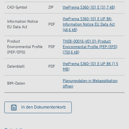
CAD-Symbol
ZIP
thePrema S360-101 E (31,7 kB)
thePrema S360-101 E UP BK-
Information Notice
PDF
Information Notice EU Data Act
EU Data Act
(46,6 kB)
Product
THEB-00016-V01.01-Product
Environmental Profile
PDF
Environmental Profile (PEP/EPD)
(PEP/EPD)
(750,6 kB)
thePrema S360-101 E UP BK (1,5
Datenblatt
PDF
MB)
Planungsdaten in Webapplikation
BIM-Daten
öffnen
In den Dokumentenkorb