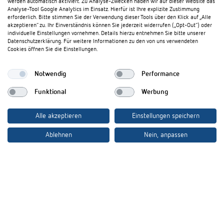
werden automatisch aktiviert. Zu Analyse-Zwecken haben wir auf dieser Website das
Theben AG
Analyse-Tool Google Analytics im Einsatz. Hierfür ist Ihre explizite Zustimmung
erforderlich. Bitte stimmen Sie der Verwendung dieser Tools über den Klick auf „Alle
akzeptieren“ zu. Ihr Einverständnis können Sie jederzeit widerrufen („Opt-Out“) oder
Hohenbergstraße 32
individuelle Einstellungen vornehmen. Details hierzu entnehmen Sie bitte unserer
72401 Haigerloch
Datenschutzerklärung. Für weitere Informationen zu den von uns verwendeten
Deutschland
Cookies öffnen Sie die Einstellungen.
Tél.:
+49 (0)74 74/692-0
Fax: +49 (0)74 74/692-150
Notwendig
Performance
E-Mail:
info@theben.de
Funktional
Werbung
Alle akzeptieren
Einstellungen speichern
Ablehnen
Nein, anpassen
Besuchen Sie uns auf:
Impressum
Datenschutz