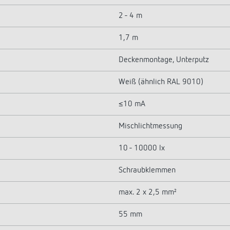
2 - 4 m
1,7 m
Deckenmontage, Unterputz
Weiß (ähnlich RAL 9010)
≤10 mA
Mischlichtmessung
10 - 10000 lx
Schraubklemmen
max. 2 x 2,5 mm²
55 mm