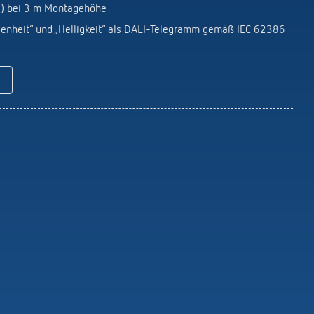
Fernbedienungen Melder / Strahler
2
) bei 3 m Montagehöhe
Montagematerial Melder / Strahler
esenheit“ und „Helligkeit“ als DALI-Telegramm gemäß IEC 62386
Mehr anzeigen
icht
LUXORliving