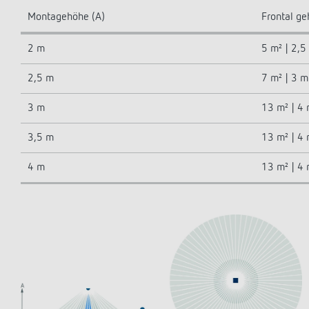
Montagehöhe (A)
Frontal ge
2 m
5 m² | 2,5
2,5 m
7 m² | 3 m
3 m
13 m² | 4
3,5 m
13 m² | 4
4 m
13 m² | 4