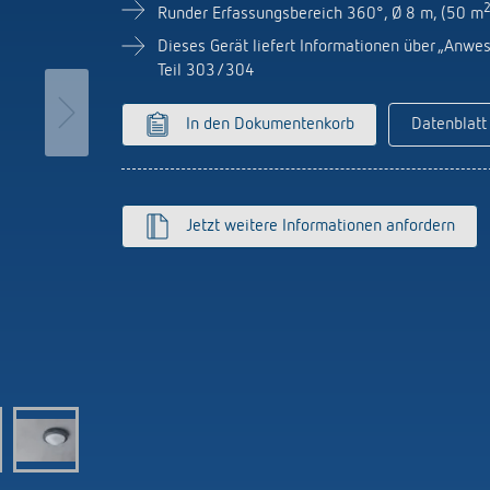
licht-Zeitschalter
Sensorik
Runder Erfassungsbereich 360°, Ø 8 m, (50 m
r
Dieses Gerät liefert Informationen über „Anw
nzeigen
Teil 303/304
on Theben
Stromstossschalter: L
In den Dokumentenkorb
Datenblatt
effizient schalten
hre Theben
y
ehmensfilm
lay
msbuch „100 Jahre Building
s
tion“
Jetzt weitere Informationen anfordern
K top3
ten
nzeigen
nzeigen