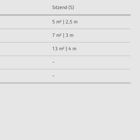
Sitzend (S)
5 m² | 2,5 m
7 m² | 3 m
13 m² | 4 m
-
-